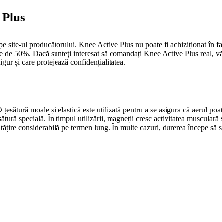
 Plus
pe site-ul producătorului. Knee Active Plus nu poate fi achiziționat în
re de 50%. Dacă sunteți interesat să comandați Knee Active Plus real, vă
gur și care protejează confidențialitatea.
țesătură moale și elastică este utilizată pentru a se asigura că aerul poate
ătură specială. În timpul utilizării, magneții cresc activitatea muscular
tățire considerabilă pe termen lung. În multe cazuri, durerea începe să 