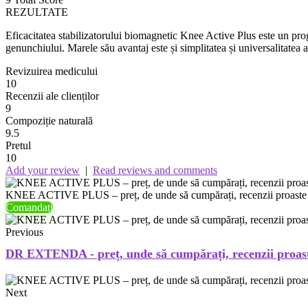
REZULTATE
Eficacitatea stabilizatorului biomagnetic Knee Active Plus este un progre
genunchiului. Marele său avantaj este și simplitatea și universalitatea a
Revizuirea medicului
10
Recenzii ale clienților
9
Compoziție naturală
9.5
Pretul
10
Add your review
|
Read reviews and comments
KNEE ACTIVE PLUS – preț, de unde să cumpărați, recenzii proaste și b
Comandați
Previous
DR EXTENDA - preț, unde să cumpărați, recenzii proaste ș
Next