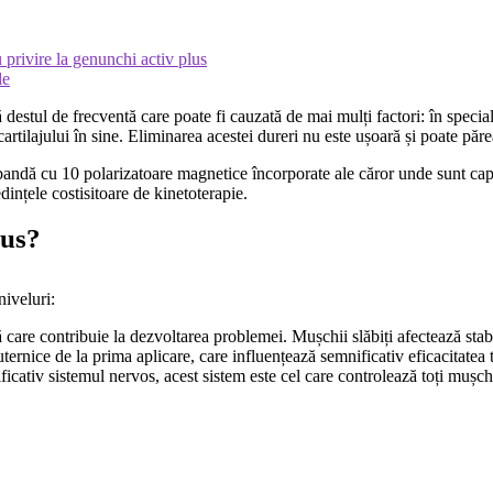
 privire la genunchi activ plus
le
destul de frecventă care poate fi cauzată de mai mulți factori: în specia
cartilajului în sine. Eliminarea acestei dureri nu este ușoară și poate pă
andă cu 10 polarizatoare magnetice încorporate ale căror unde sunt capab
edințele costisitoare de kinetoterapie.
lus?
iveluri:
are contribuie la dezvoltarea problemei. Mușchii slăbiți afectează stabi
uternice de la prima aplicare, care influențează semnificativ eficacitatea t
icativ sistemul nervos, acest sistem este cel care controlează toți mușch