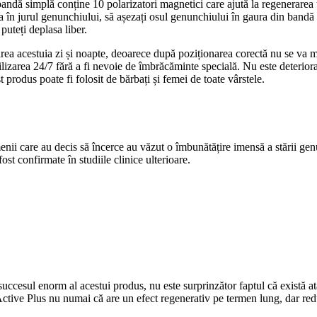
ndă simplă conține 10 polarizatori magnetici care ajută la regenerarea țe
da în jurul genunchiului, să așezați osul genunchiului în gaura din bandă ș
puteți deplasa liber.
zarea acestuia zi și noapte, deoarece după poziționarea corectă nu se va m
ilizarea 24/7 fără a fi nevoie de îmbrăcăminte specială. Nu este deterio
st produs poate fi folosit de bărbați și femei de toate vârstele.
nii care au decis să încerce au văzut o îmbunătățire imensă a stării gen
st confirmate în studiile clinice ulterioare.
ccesul enorm al acestui produs, nu este surprinzător faptul că există atâ
Active Plus nu numai că are un efect regenerativ pe termen lung, dar red