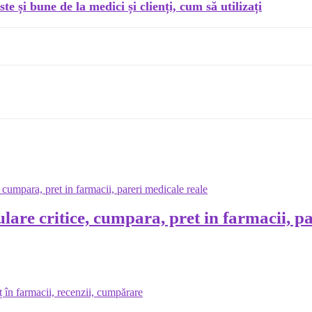
și bune de la medici și clienți, cum să utilizați
re critice, cumpara, pret in farmacii, pa