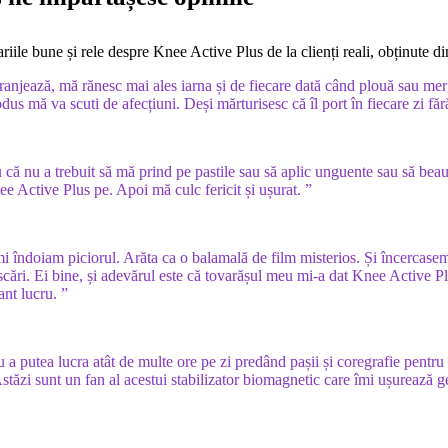
le bune și rele despre Knee Active Plus de la clienți reali, obținute din
jează, mă rănesc mai ales iarna și de fiecare dată când plouă sau merg
s mă va scuti de afecțiuni. Deși mărturisesc că îl port în fiecare zi făr
că nu a trebuit să mă prind pe pastile sau să aplic unguente sau să beau 
ee Active Plus pe. Apoi mă culc fericit și ușurat. ”
i îndoiam piciorul. Arăta ca o balamală de film misterios. Și încercasem
 scări. Ei bine, și adevărul este că tovarășul meu mi-a dat Knee Active P
ant lucru. ”
a putea lucra atât de multe ore pe zi predând pașii și coregrafie pentru 
Astăzi sunt un fan al acestui stabilizator biomagnetic care îmi ușurează