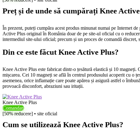
Preț și de unde să cumpărați Knee Active
În prezent, puteți cumpăra acest produs minunat numai pe Internet de 
Active Plus original în România doar de pe site-ul oficial cu o reduce
intermediul site-ului oficial; precum și un proces de comandă discret, si
Din ce este făcut Knee Active Plus?
Knee Active Plus este fabricat dintr-o țesătură elastică și 10 magneți. O 
mișcarea. Cei 10 magneți se află în centrul produsului acoperit cu o țes
asemenea, orice inflamație care poate apărea și asigură astfel o îmbună
provoacă disconfort, abraziuni sau iritații.
Knee Active Plus
Comandați
[50% reducere] • site oficial
Cum se utilizează Knee Active Plus?