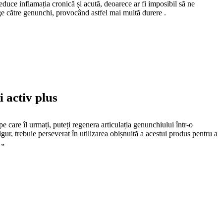
educe inflamația cronică și acută, deoarece ar fi imposibil să ne
e către genunchi, provocând astfel mai multă durere .
 activ plus
 care îl urmați, puteți regenera articulația genunchiului într-o
ur, trebuie perseverat în utilizarea obișnuită a acestui produs pentru a
 „