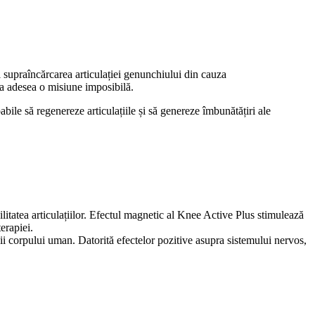
l supraîncărcarea articulației genunchiului din cauza
rea adesea o misiune imposibilă.
ile să regenereze articulațiile și să genereze îmbunătățiri ale
litatea articulațiilor. Efectul magnetic al Knee Active Plus stimulează
erapiei.
ii corpului uman. Datorită efectelor pozitive asupra sistemului nervos,