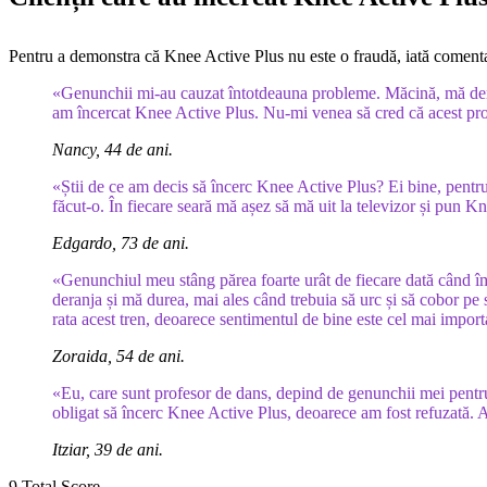
Pentru a demonstra că Knee Active Plus nu este o fraudă, iată comentarii
«Genunchii mi-au cauzat întotdeauna probleme. Măcină, mă deran
am încercat Knee Active Plus. Nu-mi venea să cred că acest produ
Nancy, 44 de ani.
«Știi de ce am decis să încerc Knee Active Plus? Ei bine, pentru 
făcut-o. În fiecare seară mă așez să mă uit la televizor și pun Kn
Edgardo, 73 de ani.
«Genunchiul meu stâng părea foarte urât de fiecare dată când îm
deranja și mă durea, mai ales când trebuia să urc și să cobor pe
rata acest tren, deoarece sentimentul de bine este cel mai import
Zoraida, 54 de ani.
«Eu, care sunt profesor de dans, depind de genunchii mei pentru 
obligat să încerc Knee Active Plus, deoarece am fost refuzată. 
Itziar, 39 de ani.
9
Total Score