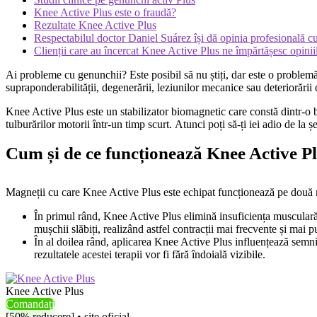
Knee Active Plus este o fraudă?
Rezultate Knee Active Plus
Respectabilul doctor Daniel Suárez își dă opinia profesională cu
Clienții care au încercat Knee Active Plus ne împărtășesc opinii
Ai probleme cu genunchii? Este posibil să nu știți, dar este o problemă 
supraponderabilității, degenerării, leziunilor mecanice sau deteriorării 
Knee Active Plus este un stabilizator biomagnetic care constă dintr-o b
tulburărilor motorii într-un timp scurt. Atunci poți să-ți iei adio de la ș
Cum și de ce funcționează Knee Active P
Magneții cu care Knee Active Plus este echipat funcționează pe două n
În primul rând, Knee Active Plus elimină insuficiența musculară c
mușchii slăbiți, realizând astfel contracții mai frecvente și mai p
În al doilea rând, aplicarea Knee Active Plus influențează semnif
rezultatele acestei terapii vor fi fără îndoială vizibile.
Knee Active Plus
Comandați
[50% reducere] • site oficial