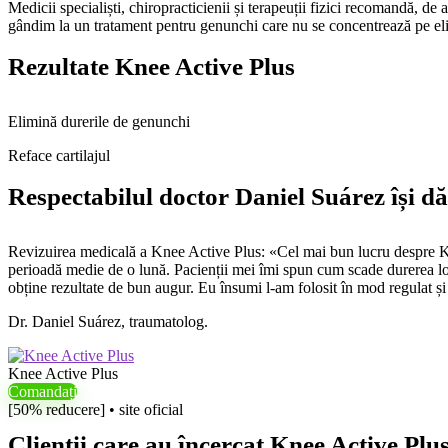
Medicii specialiști, chiropracticienii și terapeuții fizici recomandă, 
gândim la un tratament pentru genunchi care nu se concentrează pe eli
Rezultate Knee Active Plus
Elimină durerile de genunchi
Reface cartilajul
Respectabilul doctor Daniel Suárez își dă
Revizuirea medicală a Knee Active Plus: «Cel mai bun lucru despre Knee 
perioadă medie de o lună. Pacienții mei îmi spun cum scade durerea lor 
obține rezultate de bun augur. Eu însumi l-am folosit în mod regulat și
Dr. Daniel Suárez, traumatolog.
Knee Active Plus
Comandați
[50% reducere] • site oficial
Clienții care au încercat Knee Active Plu