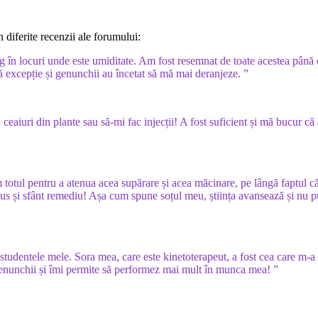
 diferite recenzii ale forumului:
 în locuri unde este umiditate. Am fost resemnat de toate acestea până
ă excepție și genunchii au încetat să mă mai deranjeze. ”
ceaiuri din plante sau să-mi fac injecții! A fost suficient și mă bucur că
 totul pentru a atenua acea supărare și acea măcinare, pe lângă faptul c
lus și sfânt remediu! Așa cum spune soțul meu, știința avansează și nu p
studentele mele. Sora mea, care este kinetoterapeut, a fost cea care m-a
 genunchii și îmi permite să performez mai mult în munca mea! ”