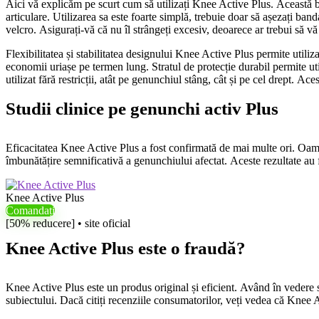
Aici vă explicăm pe scurt cum să utilizați Knee Active Plus. Această ba
articulare. Utilizarea sa este foarte simplă, trebuie doar să așezați ban
velcro. Asigurați-vă că nu îl strângeți excesiv, deoarece ar trebui să vă 
Flexibilitatea și stabilitatea designului Knee Active Plus permite utili
economii uriașe pe termen lung. Stratul de protecție durabil permite ut
utilizat fără restricții, atât pe genunchiul stâng, cât și pe cel drept. Ace
Studii clinice pe genunchi activ Plus
Eficacitatea Knee Active Plus a fost confirmată de mai multe ori. Oame
îmbunătățire semnificativă a genunchiului afectat. Aceste rezultate au fo
Knee Active Plus
Comandați
[50% reducere] • site oficial
Knee Active Plus este o fraudă?
Knee Active Plus este un produs original și eficient. Având în vedere su
subiectului. Dacă citiți recenziile consumatorilor, veți vedea că Knee 