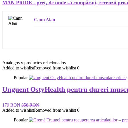
MAN PRIDE - preț, de unde să cumpărați, recenzii proaste 
Cann Alan
Análogos y productos relacionados
Added to wishlist
Removed from wishlist
0
Popular
Unguent OstyHealth pentru dureri muscula
179 RON
358 RON
Added to wishlist
Removed from wishlist
0
Popular