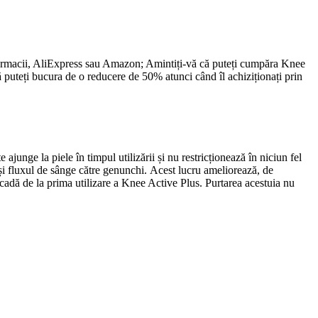
 farmacii, AliExpress sau Amazon; Amintiți-vă că puteți cumpăra Knee
 puteți bucura de o reducere de 50% atunci când îl achiziționați prin
 ajunge la piele în timpul utilizării și nu restricționează în niciun fel
ă și fluxul de sânge către genunchi. Acest lucru ameliorează, de
scadă de la prima utilizare a Knee Active Plus. Purtarea acestuia nu