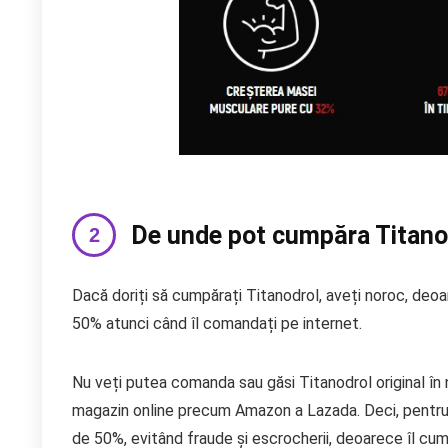
De unde pot cumpăra Titano
Dacă doriți să cumpărați Titanodrol, aveți noroc, deo
50% atunci când îl comandați pe internet.
Nu veți putea comanda sau găsi Titanodrol original în ni
magazin online precum Amazon a Lazada. Deci, pentru a
de 50%, evitând fraude și escrocherii, deoarece îl cump