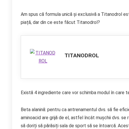
Am spus că formula unică și exclusivă a Titanodrol e
piață, dar din ce este făcut Titanodrol?
TITANODROL
Există 4 ingrediente care vor schimba modul în care t
Beta alanină: pentru ca antrenamentul dvs. să fie eficie
aminoacid are grijă de el, astfel încât mușchii dvs. se 
să doriți să părăsiți sala de sport să se întoarcă. Ac