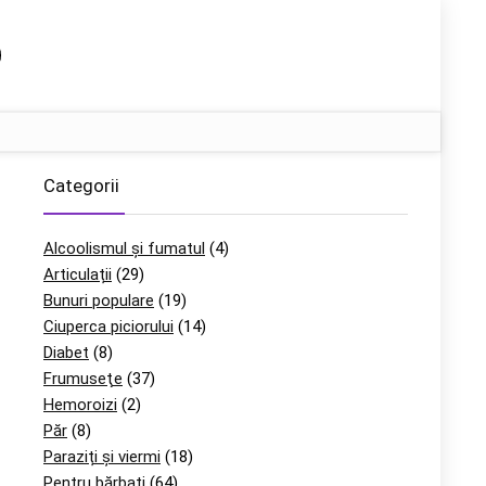
Categorii
Alcoolismul și fumatul
(4)
Articulații
(29)
Bunuri populare
(19)
Ciuperca piciorului
(14)
Diabet
(8)
Frumuseţe
(37)
Hemoroizi
(2)
Păr
(8)
Paraziți și viermi
(18)
Pentru bărbați
(64)