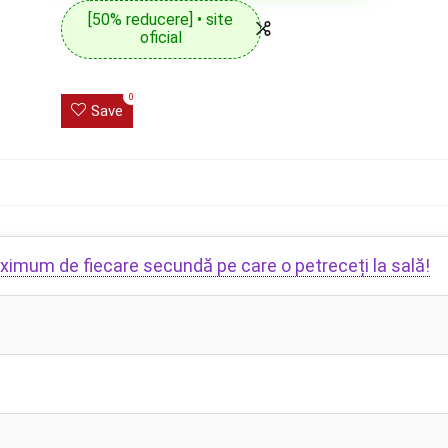
[50% reducere] • site
oficial
0
Save
maximum de fiecare secundă pe care o petreceți la sală!