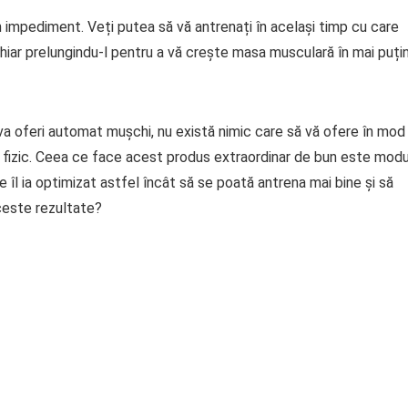
un impediment. Veți putea să vă antrenați în același timp cu care
chiar prelungindu-l pentru a vă crește masa musculară în mai puți
a oferi automat mușchi, nu există nimic care să vă ofere în mod
ui fizic. Ceea ce face acest produs extraordinar de bun este modu
 îl ia optimizat astfel încât să se poată antrena mai bine și să
aceste rezultate?