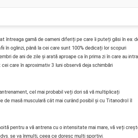
at întreaga gamă de oameni diferiți pe care îi puteți găsi în ea: d
ii în oglinzi, până la cei care sunt 100% dedicați lor scopuri
mbri de ani de zile și arată aproape ca în prima zi în care au intr
 cei care în aproximativ 3 luni observă deja schimbări
ntrenament, cel mai probabil veți dori să vă multiplicați
le de masă musculară cât mai curând posibil și cu Titanodrol îl
noită pentru a vă antrena cu o intensitate mai mare, vă veți creș
dvs. se va înmulți, ceea ce doresc mulți sportivi.