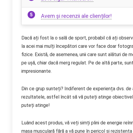
Avem și recenzii ale clienților!
Dacă ați fost la o sală de sport, probabil că ați observ
la acei mai mulți începători care vor face doar fotograf
fizice. Există, de asemenea, unii care sunt alături de me
pe ușă, chiar dacă merg regulat. Pe de altă parte, sunt
impresionante.
Din ce grup sunteți? Indiferent de experiența dvs. de a
rezultatele, astfel încât să vă puteți atinge obiective
puteți atinge!
Luând acest produs, vă veți simți plini de energie reîn
masa musculară fără a vă pune în pericol și rezistența 