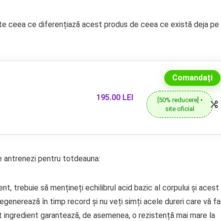
ste ceea ce diferențiază acest produs de ceea ce există deja pe
Comandați
195.00 LEI
[50% reducere] •
site oficial
e antrenezi pentru totdeauna:
nt, trebuie să mențineți echilibrul acid bazic al corpului și acest
regenerează în timp record și nu veți simți acele dureri care vă f
est ingredient garantează, de asemenea, o rezistență mai mare la