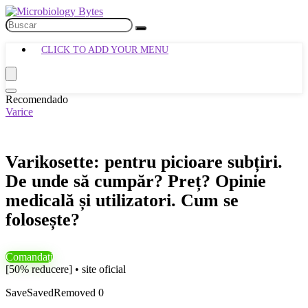
CLICK TO ADD YOUR MENU
Recomendado
Varice
Varikosette: pentru picioare subțiri.
De unde să cumpăr? Preț? Opinie
medicală și utilizatori. Cum se
folosește?
Comandați
[50% reducere] • site oficial
Save
Saved
Removed
0