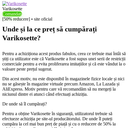
Varikosette
Comandați
[50% reducere] • site oficial
Unde și la ce preț să cumpărați
Varikosette?
Pentru a achiziționa acest produs fabulos, ceea ce trebuie mai întâi să
știți ca utilizator este că Varikosette a fost supus unei serii de restricții
comerciale pentru a evita proliferarea imitațiilor și că este vândut la o
valoare peste prețul sugerat.
Din acest motiv, nu este disponibil în magazinele fizice locale și nici
nu se găsește în magazine virtuale precum Amazon, La Lazada și
AliExpress. Motiv pentru care vă recomandăm să nu mergeți la
niciunul dintre ei atunci când efectuați achiziția.
De unde să îl cumpărați?
Pentru a obține Varikosette în siguranță, utilizatorul trebuie să
efectueze achiziția pe site-ul producătorului. De unde îl puteți
cumpăra la cel mai bun preț de piață și cu o reducere de 50% la