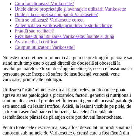
Cum funcționează Varikosette?
Unele dintre proprietățile și avantajele utilizării Varikosette
Unde și la ce preț să cumpărați Varikosette?
Cum se utilizează Varikosette corect
Autenticitatea Varikosette prin diferite studii clinice
Fraudă sau realitate?
Rezultate după utilizarea Varikosette: înainte și după
Aviz medical certificat
Ce spun utilizatorii Varikosette?
Nu este un secret pentru nimeni că a petrece ore lungi în picioare sau
stând mult timp este o cauză directă de oboseală și oboseală la
nivelul picioarelor. Fluxul de sânge încetinește, ceea ce înseamnă că
persoana poate începe să sufere de insuficiență venoasă, vene
varicoase, printre alte patologii.
Utilizarea încălțămintei este un alt factor relevant, deoarece poate
agrava starea patologică a picioarelor, factorii genetici și nutriționali
sunt un alt aspect al problemei. În termeni generali, această patologie
este asociată cu leziuni trofice. Adică, la leziuni vizibile pe piele, de
la leziuni asemănătoare echimozei și la acele căi neplăcute
asemănătoare pânzei de păianjen care pot deveni întortocheate.
Pentru toate cele descrise mai sus, a fost dezvoltat un produs natural
cunoscut sub numele de Varikosette: o cremă care a fost făcută din