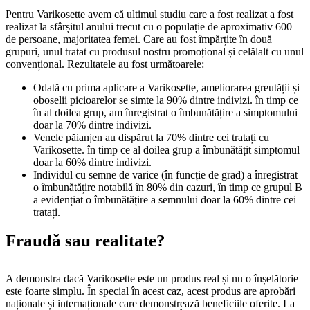
Pentru Varikosette avem că ultimul studiu care a fost realizat a fost
realizat la sfârșitul anului trecut cu o populație de aproximativ 600
de persoane, majoritatea femei. Care au fost împărțite în două
grupuri, unul tratat cu produsul nostru promoțional și celălalt cu unul
convențional. Rezultatele au fost următoarele:
Odată cu prima aplicare a Varikosette, ameliorarea greutății și
oboselii picioarelor se simte la 90% dintre indivizi. în timp ce
în al doilea grup, am înregistrat o îmbunătățire a simptomului
doar la 70% dintre indivizi.
Venele păianjen au dispărut la 70% dintre cei tratați cu
Varikosette. în timp ce al doilea grup a îmbunătățit simptomul
doar la 60% dintre indivizi.
Individul cu semne de varice (în funcție de grad) a înregistrat
o îmbunătățire notabilă în 80% din cazuri, în timp ce grupul B
a evidențiat o îmbunătățire a semnului doar la 60% dintre cei
tratați.
Fraudă sau realitate?
A demonstra dacă Varikosette este un produs real și nu o înșelătorie
este foarte simplu. În special în acest caz, acest produs are aprobări
naționale și internaționale care demonstrează beneficiile oferite. La