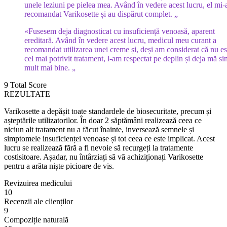
unele leziuni pe pielea mea. Având în vedere acest lucru, el mi-
recomandat Varikosette și au dispărut complet. „
«Fusesem deja diagnosticat cu insuficiență venoasă, aparent
ereditară. Având în vedere acest lucru, medicul meu curant a
recomandat utilizarea unei creme și, deși am considerat că nu es
cel mai potrivit tratament, l-am respectat pe deplin și deja mă si
mult mai bine. „
9
Total Score
REZULTATE
Varikosette a depășit toate standardele de biosecuritate, precum și
așteptările utilizatorilor. În doar 2 săptămâni realizează ceea ce
niciun alt tratament nu a făcut înainte, inversează semnele și
simptomele insuficienței venoase și tot ceea ce este implicat. Acest
lucru se realizează fără a fi nevoie să recurgeți la tratamente
costisitoare. Așadar, nu întârziați să vă achiziționați Varikosette
pentru a arăta niște picioare de vis.
Revizuirea medicului
10
Recenzii ale clienților
9
Compoziție naturală