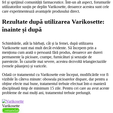
fel și sprijinul comunității farmaceutice. Într-un alt aspect, forumurile
utilizatorilor susțin pe deplin Varikosette, deoarece acestea sunt cele
care experimentează avantajele produsului direct.
Rezultate după utilizarea Varikosette:
înainte și după
Schimbările, atât la bărbați, cât și la femei, după utilizarea
Varikosette sunt mai mult decât evidente. Să începem prin a
menționa cum arată o persoană fără produs, deoarece are dureri
permanente la picioare, crampe, furnicături și senzație de
parestezie. În cazurile mai severe, acestea dezvoltă telangiectaziile
(venele păianjen) și varicele.
Odată ce tratamentul cu Varikosette este început, modificările vor fi
vizibile în câteva minute: oboseala picioarelor dispare, dar pentru a
obține efecte mai bune, tratamentul trebuie efectuat într-o manieră
disciplinată timp de minimum 15 zile. Pentru cei care au avut aceste
probleme de mai mulți ani, tratamentul trebuie prelungit.
Varikosette
Comandați