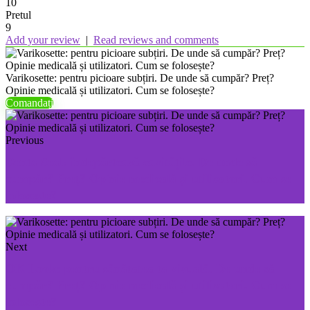
10
Pretul
9
Add your review
|
Read reviews and comments
Varikosette: pentru picioare subțiri. De unde să cumpăr? Preț?
Opinie medicală și utilizatori. Cum se folosește?
Comandați
Previous
Denta Seal: îndepărtează cavitățile. De unde să
cumpăr? Preț? Opinie medicală și utilizatori. Cum se
folosește?
Next
OK Look: pentru sănătatea ta vizuală. De unde să
cumpăr? Preț? Opinie medicală și utilizatori. Cum se
folosește?