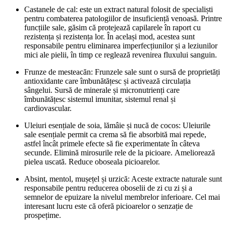
Castanele de cal: este un extract natural folosit de specialiști
pentru combaterea patologiilor de insuficiență venoasă. Printre
funcțiile sale, găsim că protejează capilarele în raport cu
rezistența și rezistența lor. În același mod, acestea sunt
responsabile pentru eliminarea imperfecțiunilor și a leziunilor
mici ale pielii, în timp ce reglează revenirea fluxului sanguin.
Frunze de mesteacăn: Frunzele sale sunt o sursă de proprietăți
antioxidante care îmbunătățesc și activează circulația
sângelui. Sursă de minerale și micronutrienți care
îmbunătățesc sistemul imunitar, sistemul renal și
cardiovascular.
Uleiuri esențiale de soia, lămâie și nucă de cocos: Uleiurile
sale esențiale permit ca crema să fie absorbită mai repede,
astfel încât primele efecte să fie experimentate în câteva
secunde. Elimină mirosurile rele de la picioare. Ameliorează
pielea uscată. Reduce oboseala picioarelor.
Absint, mentol, mușețel și urzică: Aceste extracte naturale sunt
responsabile pentru reducerea oboselii de zi cu zi și a
semnelor de epuizare la nivelul membrelor inferioare. Cel mai
interesant lucru este că oferă picioarelor o senzație de
prospețime.