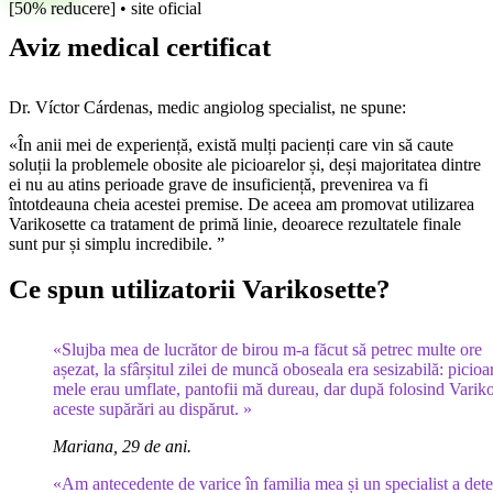
[50% reducere] • site oficial
Aviz medical certificat
Dr. Víctor Cárdenas, medic angiolog specialist, ne spune:
«În anii mei de experiență, există mulți pacienți care vin să caute
soluții la problemele obosite ale picioarelor și, deși majoritatea dintre
ei nu au atins perioade grave de insuficiență, prevenirea va fi
întotdeauna cheia acestei premise. De aceea am promovat utilizarea
Varikosette ca tratament de primă linie, deoarece rezultatele finale
sunt pur și simplu incredibile. ”
Ce spun utilizatorii Varikosette?
«Slujba mea de lucrător de birou m-a făcut să petrec multe ore
așezat, la sfârșitul zilei de muncă oboseala era sesizabilă: picioa
mele erau umflate, pantofii mă dureau, dar după folosind Variko
aceste supărări au dispărut. »
Mariana, 29 de ani.
«Am antecedente de varice în familia mea și un specialist a dete