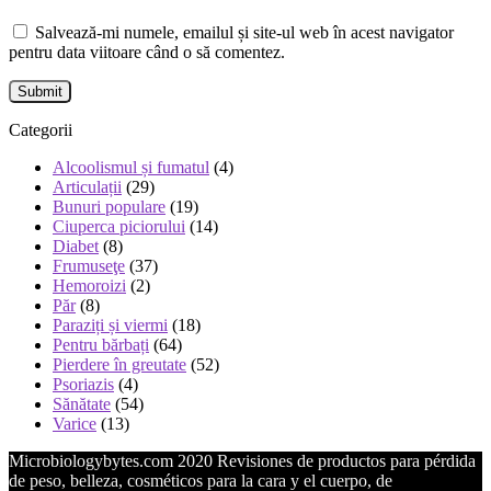
Salvează-mi numele, emailul și site-ul web în acest navigator
pentru data viitoare când o să comentez.
Categorii
Alcoolismul și fumatul
(4)
Articulații
(29)
Bunuri populare
(19)
Ciuperca piciorului
(14)
Diabet
(8)
Frumuseţe
(37)
Hemoroizi
(2)
Păr
(8)
Paraziți și viermi
(18)
Pentru bărbați
(64)
Pierdere în greutate
(52)
Psoriazis
(4)
Sănătate
(54)
Varice
(13)
Microbiologybytes.com 2020 Revisiones de productos para pérdida
de peso, belleza, cosméticos para la cara y el cuerpo, de