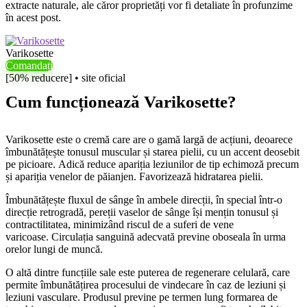
extracte naturale, ale căror proprietăți vor fi detaliate în profunzime
în acest post.
Varikosette
Comandați
[50% reducere] • site oficial
Cum funcționează Varikosette?
Varikosette este o cremă care are o gamă largă de acțiuni, deoarece
îmbunătățește tonusul muscular și starea pielii, cu un accent deosebit
pe picioare. Adică reduce apariția leziunilor de tip echimoză precum
și apariția venelor de păianjen. Favorizează hidratarea pielii.
Îmbunătățește fluxul de sânge în ambele direcții, în special într-o
direcție retrogradă, pereții vaselor de sânge își mențin tonusul și
contractilitatea, minimizând riscul de a suferi de vene
varicoase. Circulația sanguină adecvată previne oboseala în urma
orelor lungi de muncă.
O altă dintre funcțiile sale este puterea de regenerare celulară, care
permite îmbunătățirea procesului de vindecare în caz de leziuni și
leziuni vasculare. Produsul previne pe termen lung formarea de