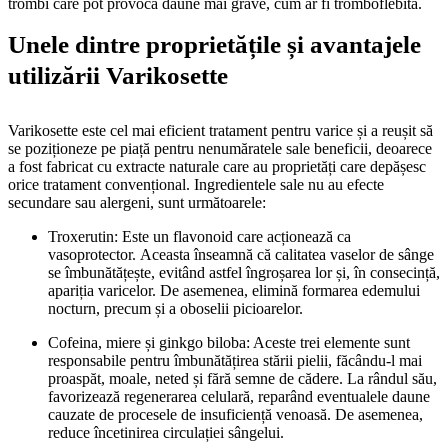
trombi care pot provoca daune mai grave, cum ar fi tromboflebita.
Unele dintre proprietățile și avantajele
utilizării Varikosette
Varikosette este cel mai eficient tratament pentru varice și a reușit să
se poziționeze pe piață pentru nenumăratele sale beneficii, deoarece
a fost fabricat cu extracte naturale care au proprietăți care depășesc
orice tratament convențional. Ingredientele sale nu au efecte
secundare sau alergeni, sunt următoarele:
Troxerutin: Este un flavonoid care acționează ca
vasoprotector. Aceasta înseamnă că calitatea vaselor de sânge
se îmbunătățește, evitând astfel îngroșarea lor și, în consecință,
apariția varicelor. De asemenea, elimină formarea edemului
nocturn, precum și a oboselii picioarelor.
Cofeina, miere și ginkgo biloba: Aceste trei elemente sunt
responsabile pentru îmbunătățirea stării pielii, făcându-l mai
proaspăt, moale, neted și fără semne de cădere. La rândul său,
favorizează regenerarea celulară, reparând eventualele daune
cauzate de procesele de insuficiență venoasă. De asemenea,
reduce încetinirea circulației sângelui.