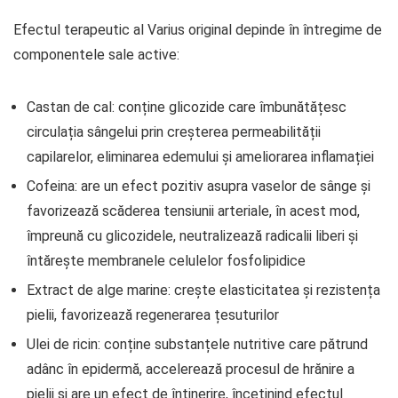
Efectul terapeutic al Varius original depinde în întregime de
componentele sale active:
Castan de cal: conține glicozide care îmbunătățesc
circulația sângelui prin creșterea permeabilității
capilarelor, eliminarea edemului și ameliorarea inflamației
Cofeina: are un efect pozitiv asupra vaselor de sânge și
favorizează scăderea tensiunii arteriale, în acest mod,
împreună cu glicozidele, neutralizează radicalii liberi și
întărește membranele celulelor fosfolipidice
Extract de alge marine: crește elasticitatea și rezistența
pielii, favorizează regenerarea țesuturilor
Ulei de ricin: conține substanțele nutritive care pătrund
adânc în epidermă, accelerează procesul de hrănire a
pielii și are un efect de întinerire, încetinind efectul