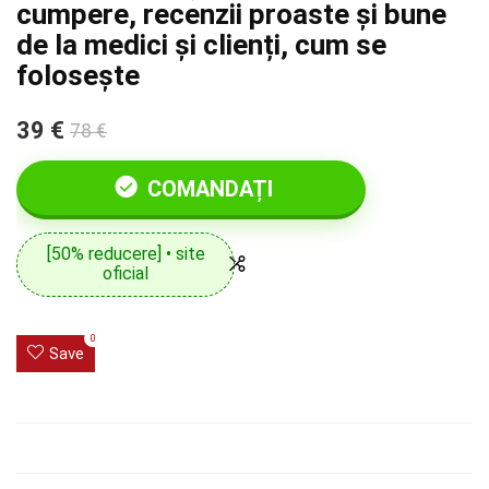
cumpere, recenzii proaste și bune
de la medici și clienți, cum se
folosește
39 €
78 €
COMANDAȚI
[50% reducere] • site
oficial
0
Save