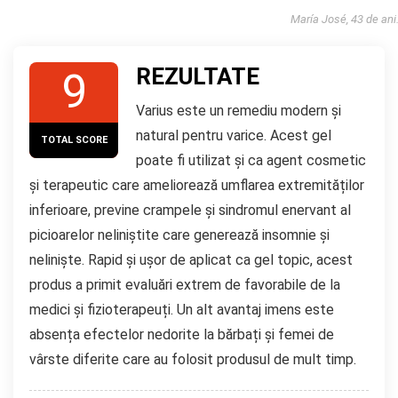
María José, 43 de ani
REZULTATE
9
Varius este un remediu modern și
natural pentru varice. Acest gel
TOTAL SCORE
poate fi utilizat și ca agent cosmetic
și terapeutic care ameliorează umflarea extremităților
inferioare, previne crampele și sindromul enervant al
picioarelor neliniștite care generează insomnie și
neliniște. Rapid și ușor de aplicat ca gel topic, acest
produs a primit evaluări extrem de favorabile de la
medici și fizioterapeuți. Un alt avantaj imens este
absența efectelor nedorite la bărbați și femei de
vârste diferite care au folosit produsul de mult timp.