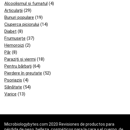
Alcoolismul și fumatul
(4)
Articulații
(29)
Bunuri populare
(19)
Ciuperca piciorului
(14)
Diabet
(8)
Frumuseţe
(37)
Hemoroizi
(2)
Păr
(8)
Paraziți și viermi
(18)
Pentru bărbați
(64)
Pierdere în greutate
(52)
Psoriazis
(4)
Sănătate
(54)
Varice
(13)
Microbiologybytes.com 2020 Revisiones de productos para
pérdida de peso, belleza, cosméticos para la cara y el cuerpo, de