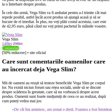
la o întrebare despre produs.
În cele din urmă, Vega Slim va fi ambalat pentru a-l trimite cât mai
repede posibil, astfel încât acest produs să ajungă acasă și să se
bucure de el imediat. În plus, nu veți plăti costul acestuia, care este
de 42,95 euro, până când nu veți primi pachetul în mâinile voastre.
Vega Slim
149lei
298lei
Comandați
[50% reducere] • site oficial
Care sunt comentariile oamenilor care
au încercat deja Vega Slim?
Mii de oameni au reușit să testeze beneficiile Vega Slim pe corpul
lor. Nu există niciun forum sau rețea socială, unde să se discute
despre scăderea în greutate, care să nu vorbească despre acest
produs. Oamenii sunt foarte mulțumiți de ceea ce au realizat, după
cum puteți vedea mai jos:
«De cât îmi amintesc, am urmat o dietă. Foamea a fost întotdea