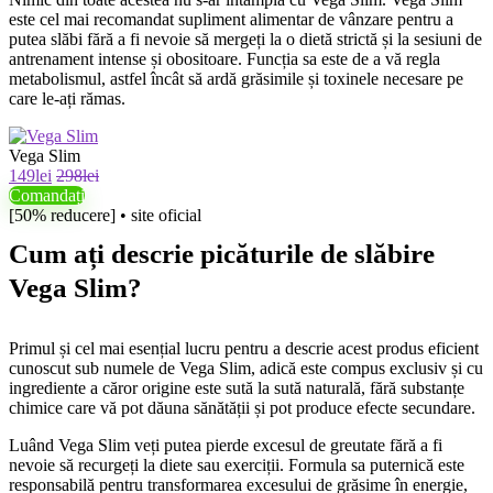
este cel mai recomandat supliment alimentar de vânzare pentru a
putea slăbi fără a fi nevoie să mergeți la o dietă strictă și la sesiuni de
antrenament intense și obositoare. Funcția sa este de a vă regla
metabolismul, astfel încât să ardă grăsimile și toxinele necesare pe
care le-ați rămas.
Vega Slim
149lei
298lei
Comandați
[50% reducere] • site oficial
Cum ați descrie picăturile de slăbire
Vega Slim?
Primul și cel mai esențial lucru pentru a descrie acest produs eficient
cunoscut sub numele de Vega Slim, adică este compus exclusiv și cu
ingrediente a căror origine este sută la sută naturală, fără substanțe
chimice care vă pot dăuna sănătății și pot produce efecte secundare.
Luând Vega Slim veți putea pierde excesul de greutate fără a fi
nevoie să recurgeți la diete sau exerciții. Formula sa puternică este
responsabilă pentru transformarea excesului de grăsime în energie,