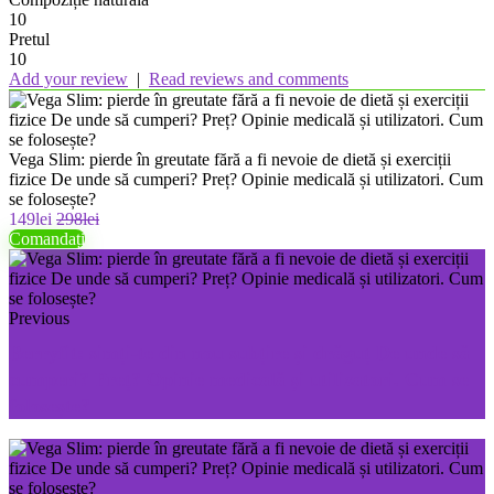
10
Pretul
10
Add your review
|
Read reviews and comments
Vega Slim: pierde în greutate fără a fi nevoie de dietă și exerciții
fizice De unde să cumperi? Preț? Opinie medicală și utilizatori. Cum
se folosește?
149lei
298lei
Comandați
Previous
Berryfit: simți-te din nou subțire și drăguț De unde să
cumperi? Preț? Opinie medicală și utilizatori. Cum se
folosește?