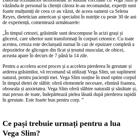
văzându-le personal la clienții cărora le-au recomandat, experții sunt
foarte mulțumiți de ceea ce au văzut, de aceea oameni ca Selena
Reyes, dietetician american și specialist în nutriție cu peste 30 de ani
de experiență, comentează următoarele:
„În timpul cetozei, grăsimile sunt descompuse în acizi grași și
glicerol, care ulterior sunt transformați în corpuri cetonice. Cu toate
acestea, cetoza este declanșată numai în caz de epuizare completă a
depozitelor de glicogen din ficat și țesutul muscular, de obicei,
aceasta apare în decurs de 7 până la 14 zile.
Pentru a accelera acest proces și a accelera pierderea în greutate și
arderea grăsimilor, vă recomand să utilizați Vega Slim, un supliment
natural, pentru pacienții mei. Vega Slim susține în mod optim corpul
în timpul dietei de slăbit: oferă elementele necesare, elimină foamea,
oboseala și anxietatea. Vega Slim oferă slăbire naturală și sănătate și,
mai presus de toate, îndepărtează pielea lăsată după pierderea rapidă
în greutate. Este foarte bun pentru corp. ”
Ce pași trebuie urmați pentru a lua
Vega Slim?