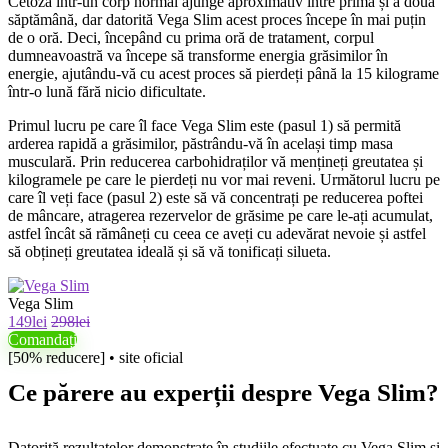
Cetoza într-un corp normal ajunge aproximativ între prima și a doua
săptămână, dar datorită Vega Slim acest proces începe în mai puțin
de o oră. Deci, începând cu prima oră de tratament, corpul
dumneavoastră va începe să transforme energia grăsimilor în
energie, ajutându-vă cu acest proces să pierdeți până la 15 kilograme
într-o lună fără nicio dificultate.
Primul lucru pe care îl face Vega Slim este (pasul 1) să permită
arderea rapidă a grăsimilor, păstrându-vă în același timp masa
musculară. Prin reducerea carbohidraților vă mențineți greutatea și
kilogramele pe care le pierdeți nu vor mai reveni. Următorul lucru pe
care îl veți face (pasul 2) este să vă concentrați pe reducerea poftei
de mâncare, atragerea rezervelor de grăsime pe care le-ați acumulat,
astfel încât să rămâneți cu ceea ce aveți cu adevărat nevoie și astfel
să obțineți greutatea ideală și să vă tonificați silueta.
Vega Slim
149lei
298lei
Comandați
[50% reducere] • site oficial
Ce părere au experții despre Vega Slim?
Datorită rezultatelor demonstrate în studiile efectuate cu Vega Slim și