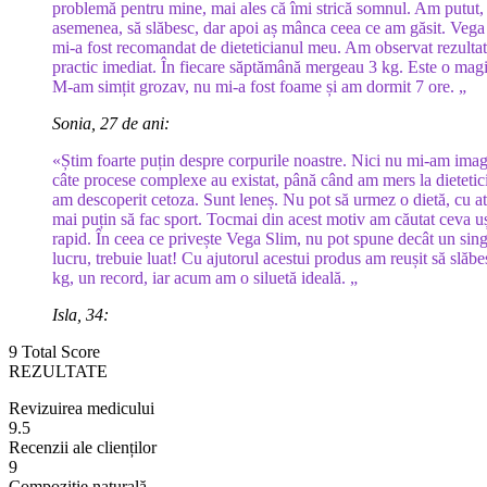
problemă pentru mine, mai ales că îmi strică somnul. Am putut,
asemenea, să slăbesc, dar apoi aș mânca ceea ce am găsit. Vega
mi-a fost recomandat de dieteticianul meu. Am observat rezultat
practic imediat. În fiecare săptămână mergeau 3 kg. Este o magi
M-am simțit grozav, nu mi-a fost foame și am dormit 7 ore. „
Sonia, 27 de ani:
«Știm foarte puțin despre corpurile noastre. Nici nu mi-am imag
câte procese complexe au existat, până când am mers la dietetici
am descoperit cetoza. Sunt leneș. Nu pot să urmez o dietă, cu at
mai puțin să fac sport. Tocmai din acest motiv am căutat ceva uș
rapid. În ceea ce privește Vega Slim, nu pot spune decât un sin
lucru, trebuie luat! Cu ajutorul acestui produs am reușit să slăb
kg, un record, iar acum am o siluetă ideală. „
Isla, 34:
9
Total Score
REZULTATE
Revizuirea medicului
9.5
Recenzii ale clienților
9
Compoziție naturală