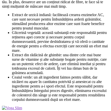
tău. În plus, deoarece are un conținut ridicat de fibre, te face să te
simți mulțumit de mâncare mai mult timp.
Extract de urzică indiană: facilitează crearea enzimelor AC,
care sunt necesare pentru îmbunătățirea arderii grăsimilor,
stimulând producerea altor enzime care sunt foarte benefice
pentru țesutul muscular.
Glicerină vegetală: această substanță este responsabilă pentru
reținerea apei corecte și necesare pentru corpul
dumneavoastră, previne deshidratarea și vă oferă o cantitate
de energie pentru a efectua exerciții care necesită un efort mai
mare.
Extract din rădăcină de ghimbir: una dintre cele mai bune
surse de vitamine și alte substanțe bogate pentru nutriție, care
au un puternic efect de ardere, care elimină imediat și pentru
totdeauna excesul de calorii. Îți vei lua rămas bun de la
grăsimea acumulată.
Ceaiul verde: un alt ingredient faimos pentru slăbit, dar
nicăieri nu apare în cantitatea potrivită și amestecat cu alte
ingrediente pentru a-i spori efectul. Este responsabil pentru
îmbunătățirea întregului proces digestiv, eliminarea excesului
de colesterol din sânge și este responsabil pentru restabilirea
corpului dumneavoastră după un efort mare.