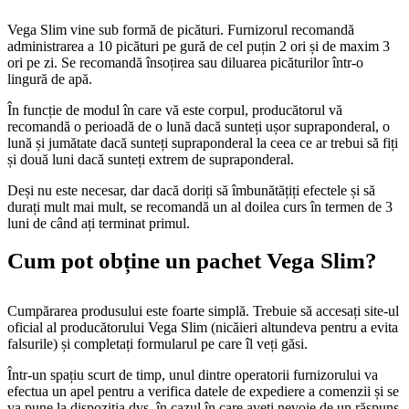
Vega Slim vine sub formă de picături. Furnizorul recomandă
administrarea a 10 picături pe gură de cel puțin 2 ori și de maxim 3
ori pe zi. Se recomandă însoțirea sau diluarea picăturilor într-o
lingură de apă.
În funcție de modul în care vă este corpul, producătorul vă
recomandă o perioadă de o lună dacă sunteți ușor supraponderal, o
lună și jumătate dacă sunteți supraponderal la ceea ce ar trebui să fiți
și două luni dacă sunteți extrem de supraponderal.
Deși nu este necesar, dar dacă doriți să îmbunătățiți efectele și să
durați mult mai mult, se recomandă un al doilea curs în termen de 3
luni de când ați terminat primul.
Cum pot obține un pachet Vega Slim?
Cumpărarea produsului este foarte simplă. Trebuie să accesați site-ul
oficial al producătorului Vega Slim (nicăieri altundeva pentru a evita
falsurile) și completați formularul pe care îl veți găsi.
Într-un spațiu scurt de timp, unul dintre operatorii furnizorului va
efectua un apel pentru a verifica datele de expediere a comenzii și se
va pune la dispoziția dvs. în cazul în care aveți nevoie de un răspuns