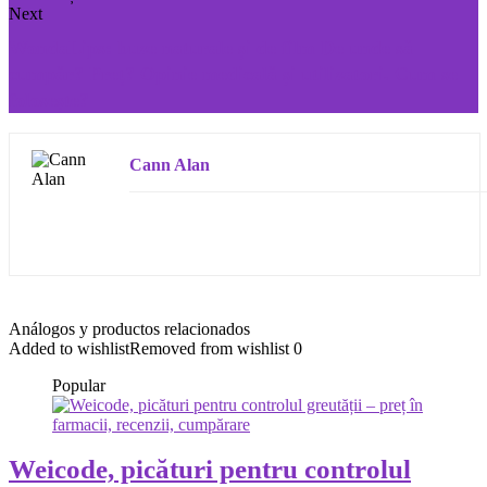
Next
WondaLips: buze naturale și de film De unde să
cumpăr? Preț? Opinie medicală și utilizatori. Cum se
folosește?
Cann Alan
Análogos y productos relacionados
Added to wishlist
Removed from wishlist
0
Popular
Weicode, picături pentru controlul