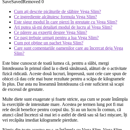
Save
Saved
Removed
0
Cum ați descrie picăturile de slăbire Vega Slim?
Ce ingrediente alcătuiesc formula Vega Slim?
Este sigur modul în care pierzi în greutate cu Vega Slim?
Ați putea să-mi detaliați modul de lucru al Vega Slim?
Ce părere au experții despre Vega Slim?
Ce pași trebuie urmați pentru a lua Vega Slim?
Cum pot obține un pachet Vega Slim?
Care sunt comentariile oamenilor care au încercat deja Vega
Slim?
Este bine cunoscut de toată lumea că, pentru a slăbi, mergi
întotdeauna în primul rând la o dietă sănătoasă, alături de o activitate
fizică ridicată. Aceste două lucruri, împreună, sunt cele care spun de
obicei că dau cele mai bune rezultate pentru a scăpa de kilogramele
în plus. Dar asta nu înseamnă întotdeauna că este suficient să scapi
de excesul de greutate.
Multe diete sunt exagerate și foarte stricte, așa cum se poate întâmpla
la exercițiile de intensitate mare. Acestea pe termen lung pot fi mai
rele decât benefice pentru corpul tău. Și au un lucru în comun, că
atunci când încetezi să mai iei o astfel de dietă sau să faci mișcare, îți
vei recăpăta imediat kilogramele pierdute.
Nimic din toate acestea nu s-ar întâmpla cu Vega Slim. Vega Slim