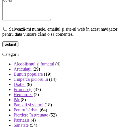
Salvează-mi numele, emailul și site-ul web în acest navigator
pentru data viitoare când o să comentez.
Categorii
Alcoolismul și fumatul
(4)
Articulații
(29)
Bunuri populare
(19)
Ciuperca piciorului
(14)
Diabet
(8)
Frumuseţe
(37)
Hemoroizi
(2)
Păr
(8)
Paraziți și viermi
(18)
Pentru bărbați
(64)
Pierdere în greutate
(52)
Psoriazis
(4)
Sănătate
(54)