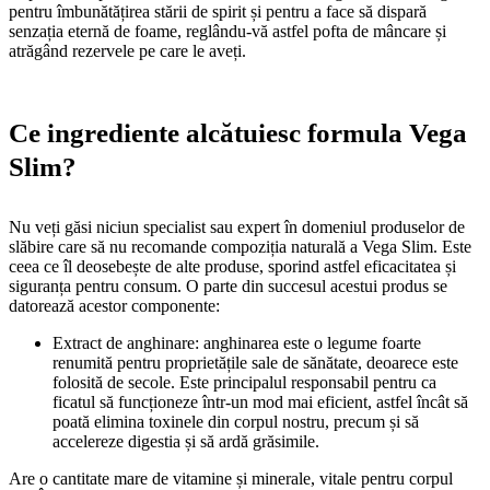
pentru îmbunătățirea stării de spirit și pentru a face să dispară
senzația eternă de foame, reglându-vă astfel pofta de mâncare și
atrăgând rezervele pe care le aveți.
Ce ingrediente alcătuiesc formula Vega
Slim?
Nu veți găsi niciun specialist sau expert în domeniul produselor de
slăbire care să nu recomande compoziția naturală a Vega Slim. Este
ceea ce îl deosebește de alte produse, sporind astfel eficacitatea și
siguranța pentru consum. O parte din succesul acestui produs se
datorează acestor componente:
Extract de anghinare: anghinarea este o legume foarte
renumită pentru proprietățile sale de sănătate, deoarece este
folosită de secole. Este principalul responsabil pentru ca
ficatul să funcționeze într-un mod mai eficient, astfel încât să
poată elimina toxinele din corpul nostru, precum și să
accelereze digestia și să ardă grăsimile.
Are o cantitate mare de vitamine și minerale, vitale pentru corpul