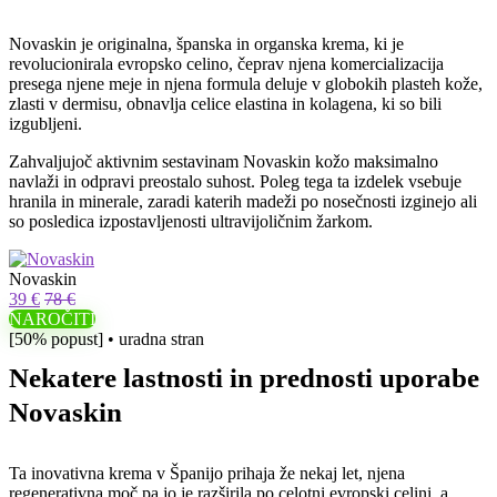
Novaskin je originalna, španska in organska krema, ki je
revolucionirala evropsko celino, čeprav njena komercializacija
presega njene meje in njena formula deluje v globokih plasteh kože,
zlasti v dermisu, obnavlja celice elastina in kolagena, ki so bili
izgubljeni.
Zahvaljujoč aktivnim sestavinam Novaskin kožo maksimalno
navlaži in odpravi preostalo suhost. Poleg tega ta izdelek vsebuje
hranila in minerale, zaradi katerih madeži po nosečnosti izginejo ali
so posledica izpostavljenosti ultravijoličnim žarkom.
Novaskin
39 €
78 €
NAROČITI
[50% popust] • uradna stran
Nekatere lastnosti in prednosti uporabe
Novaskin
Ta inovativna krema v Španijo prihaja že nekaj let, njena
regenerativna moč pa jo je razširila po celotni evropski celini, a