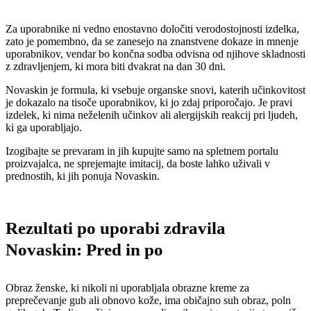
Za uporabnike ni vedno enostavno določiti verodostojnosti izdelka,
zato je pomembno, da se zanesejo na znanstvene dokaze in mnenje
uporabnikov, vendar bo končna sodba odvisna od njihove skladnosti
z zdravljenjem, ki mora biti dvakrat na dan 30 dni.
Novaskin je formula, ki vsebuje organske snovi, katerih učinkovitost
je dokazalo na tisoče uporabnikov, ki jo zdaj priporočajo. Je pravi
izdelek, ki nima neželenih učinkov ali alergijskih reakcij pri ljudeh,
ki ga uporabljajo.
Izogibajte se prevaram in jih kupujte samo na spletnem portalu
proizvajalca, ne sprejemajte imitacij, da boste lahko uživali v
prednostih, ki jih ponuja Novaskin.
Rezultati po uporabi zdravila
Novaskin: Pred in po
Obraz ženske, ki nikoli ni uporabljala obrazne kreme za
preprečevanje gub ali obnovo kože, ima običajno suh obraz, poln