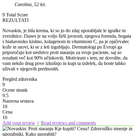
Carolina, 52 let.
9
Total Score
REZULTATI
Novaskin, je bila krema, ki so jo do zdaj uporabljale le igralke in
zvezdnice. Danes je na voljo širši javnosti, njegova formula, bogata
s hialuronsko kislino, kolagenom in vitaminom C, pa je ojačevalec
kože in snovi, ki se z leti izgubljajo. Dermatologi po Evropi ga
priporočajo kot sredstvo proti staranju za svoje paciente, saj so
rezultati več kot 90% učinkoviti. Motivirani s tem, ne dovolite, da
vam nekdo drug pove izkušnjo in kupi ta izdelek, da boste lahko
uživali v njegovih prednostih.
Pregled zdravnika
9
Ocene strank
9.5
Naravna sestava
10
Cena
10
Add your review
|
Read reviews and comments