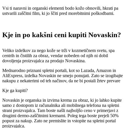
Vsi ti naravni in organski elementi bodo kožo obnovili, hkrati pa
ustvarili zaščitni film, ki jo ščiti pred morebitnimi poškodbami.
Kje in po kakšni ceni kupiti Novaskin?
Veliko izdelkov za nego kože se trži v kozmetičnem svetu, spa
centrih in čistilih za obraz, vendar nobeden od njih ni dobil
dovoljenja proizvajalca za prodajo Novaskina.
Mednarodno priznani spletni portali, kot so Lazada, Amazon in
AliExpress, izdelka Novaskin ne smejo ponujati. Zato se izogibajte
nakupu z nekaterimi od teh načinov, da ne bi postali žrtev prevare
Kje ga kupiti?
Novaskin je organska in izvirna krema za obraz, ki jo lahko kupite
samo z dostopom iz računalnika ali mobilnega telefona na spletni
strani proizvajalca. Tam boste našli najboljšo ceno v primerjavi z
drugimi dermo-zaščitnimi kremami. Poleg tega boste prejeli 50%
popust za nakup. Zato ne premislite in vstopite na spletni portal
proizvajalca.