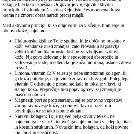
zakaj je bila tako uspešna? Odgovor je v njegovih aktivnih
principih, ki v kratkem času dosežejo tisto, česar nobena druga
krema ne zmore: obraz naredi precej mlajši.
Med aktivnimi principi, ki so odgovorni za vlaženje, hranjenje in
obnovo kože, najdemo:
Hialuronska kislina: To je spojina, ki je običajno prisotna v
koži, vendar se z leti zmanjša, zato Novaskin zagotavlja
veliko količino hialuronske kisline za izboljšanje zdravja
kože. Njegovo delovanje je v sposobnosti absorpcije in
zadrževanja vode, medtem ko je koža hidrirana, ostane zdrava
in sveža.
Limona, vitamin C: V telesu je treba sintetizirati kolagen, ki
ga koža potrebuje, da je videti zdravo in brez gub. Poleg tega
vitamin C odstranjuje proste radikale in toksine v krvi, ki
starajo kožo. Preprečuje tudi pojav ogrcev, saj zmanjšuje
maščobo obraza.
Magnezij: bori se proti staranju, saj se ponovno vzpostavi
vodno ravnovesje kože, ki obnovi tkiva in razstrupi
povrhnjico ter se tako izogne ​​aknam.
Naravni kolagen: To je največ beljakovin v telesu, ne
najdemo ga le v koži, temveč ga najdemo tudi v sklepih, kitah
in kostnih strukturah. Novaskin ima kolagen, da koži povrne
toničnost in elastičnost.