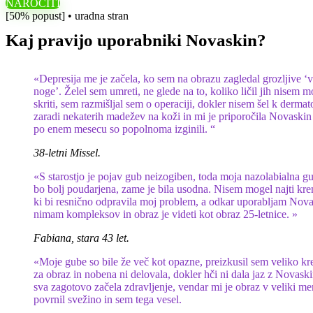
NAROČITI
[50% popust] • uradna stran
Kaj pravijo uporabniki Novaskin?
«Depresija me je začela, ko sem na obrazu zagledal grozljive ‘
noge’. Želel sem umreti, ne glede na to, koliko ličil jih nisem m
skriti, sem razmišljal sem o operaciji, dokler nisem šel k derma
zaradi nekaterih madežev na koži in mi je priporočila Novaskin
po enem mesecu so popolnoma izginili. “
38-letni Missel.
«S starostjo je pojav gub neizogiben, toda moja nazolabialna g
bo bolj poudarjena, zame je bila usodna. Nisem mogel najti kr
ki bi resnično odpravila moj problem, a odkar uporabljam Nova
nimam kompleksov in obraz je videti kot obraz 25-letnice. »
Fabiana, stara 43 let.
«Moje gube so bile že več kot opazne, preizkusil sem veliko kre
za obraz in nobena ni delovala, dokler hči ni dala jaz z Novas
sva zagotovo začela zdravljenje, vendar mi je obraz v veliki me
povrnil svežino in sem tega vesel.