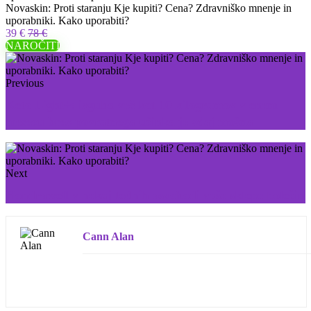
Novaskin: Proti staranju Kje kupiti? Cena? Zdravniško mnenje in
uporabniki. Kako uporabiti?
39 €
78 €
NAROČITI
Previous
Keto Light+: izguba več kot 10 kilogramov v enem
mesecu brez povratnega učinka je zdaj možna
Next
Hondrowell v nekaj tednih osvobodi vaše sklepe bolečin
Cann Alan