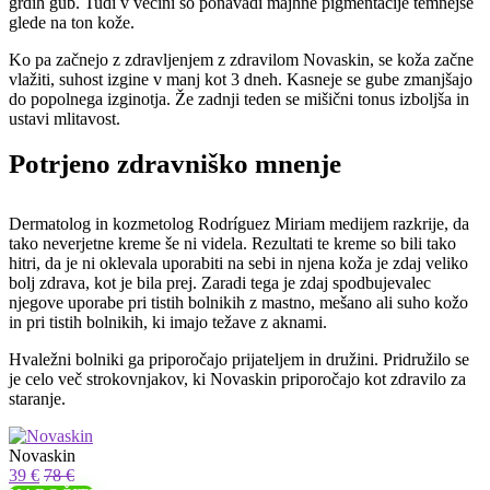
grdih gub. Tudi v večini so ponavadi majhne pigmentacije temnejše
glede na ton kože.
Ko pa začnejo z zdravljenjem z zdravilom Novaskin, se koža začne
vlažiti, suhost izgine v manj kot 3 dneh. Kasneje se gube zmanjšajo
do popolnega izginotja. Že zadnji teden se mišični tonus izboljša in
ustavi mlitavost.
Potrjeno zdravniško mnenje
Dermatolog in kozmetolog Rodríguez Miriam medijem razkrije, da
tako neverjetne kreme še ni videla. Rezultati te kreme so bili tako
hitri, da je ni oklevala uporabiti na sebi in njena koža je zdaj veliko
bolj zdrava, kot je bila prej. Zaradi tega je zdaj spodbujevalec
njegove uporabe pri tistih bolnikih z mastno, mešano ali suho kožo
in pri tistih bolnikih, ki imajo težave z aknami.
Hvaležni bolniki ga priporočajo prijateljem in družini. Pridružilo se
je celo več strokovnjakov, ki Novaskin priporočajo kot zdravilo za
staranje.
Novaskin
39 €
78 €