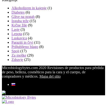
Alkoholizem in kajenje
(1)
Diabetes
(6)
Glive na nogah
(8)
Izguba teže
(15)
Krčne žile
(9)
Lasje
(3)
Lepota
(15)
Luskavica
(4)
Paraziti in črvi
(11)
Priljubljeno blago
(8)
Spoji
(17)
Za moške
(29)
Zdravje
(25)
Microbiologybytes.com 2020 Revisiones de productos para pérdida
de peso, belleza, cosméticos para la cara y el cuerpo, de
compradores y médicos.
Mapa del sitio