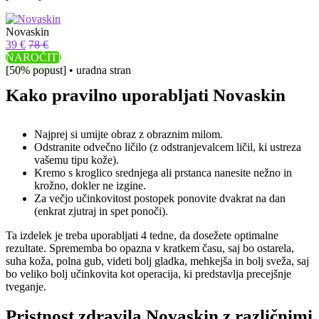
Novaskin
39 €
78 €
NAROČITI
[50% popust] • uradna stran
Kako pravilno uporabljati Novaskin
Najprej si umijte obraz z obraznim milom.
Odstranite odvečno ličilo (z odstranjevalcem ličil, ki ustreza
vašemu tipu kože).
Kremo s kroglico srednjega ali prstanca nanesite nežno in
krožno, dokler ne izgine.
Za večjo učinkovitost postopek ponovite dvakrat na dan
(enkrat zjutraj in spet ponoči).
Ta izdelek je treba uporabljati 4 tedne, da dosežete optimalne
rezultate. Sprememba bo opazna v kratkem času, saj bo ostarela,
suha koža, polna gub, videti bolj gladka, mehkejša in bolj sveža, saj
bo veliko bolj učinkovita kot operacija, ki predstavlja precejšnje
tveganje.
Pristnost zdravila Novaskin z različnimi