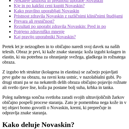
Nekatere lastnosti in prednosti uporabe Novaskin
Kje in po kakšni ceni kupiti Novaskin?
Kako pravilno uporabljati Novaskin
Pristnost zdravila Novaskin z različnimi kliničnimi študijami
Prevara ali resničnost?
Rezultati po uporabi zdravila Novaskin: Pred in po
Potrjeno zdravniško mnenje
Kaj pravijo uporabniki Novaskin?
Pretek let je neizogiben in to običajno naredi svoj davek na naših
telesih. Obraz je prvi, ki kaže znake staranja: koža izgubi kolagen in
elastin, ki sta potrebna za ohranjanje svežega, gladkega in rožnatega
obraza.
Z izgubo teh struktur (kolagena in elastina) se začnejo pojavljati
prve gube na obrazu, na ravni kota ustnic, v nazolabialni gubi. Po
drugi strani pa se na nekaterih delih obraza običajno pojavijo rožnate
ali svetlo rjave lise, koža pa postane bolj suha, krhka in tanka.
Poleg naštetega sončna svetloba zaradi svojih ultravijoličnih žarkov
običajno pospeši procese staranja. Zato je pomembna nega kože in v
tej objavi bomo govorili o Novaskin, kremi, ki preprečuje in
odpravlja znake staranja.
Kako deluje Novaskin?