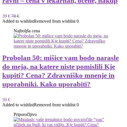
ravni – cena v lekarnah, ocene, nakup
39 €
78 €
Added to wishlist
Removed from wishlist
0
Najboljša cena
Probolan 50: mišice vam bodo narasle
do meja, na katere niste pomislili Kje
kupiti? Cena? Zdravniško mnenje in
uporabniki. Kako uporabiti?
59 €
Added to wishlist
Removed from wishlist
0
Priporočljivo