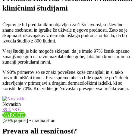
kliničnimi študijami
Čeprav je bil pred kratkim objavljen za širšo javnost, so številne
znane osebnosti in igralke že uživale njegove prednosti. Zato se je
skupina strokovnjakov z dermatološkega področja odločila, da bo
izvedla študijo z 800 ljudmi.
V tej študiji je bilo mogoče sklepati, da je imelo 97% žensk opazno
zmanjšanje gub na ravni nazolabialne gube, labialnih komisur in na
zunanji perokularni ravni.
V 90% primerov so se znaki povešene kože zmanjšali in si tako
povrnili mišični tonus. Prve spremembe so bile opažene po 5 dneh
zdravljenja v primerjavi z drugimi dermatološkimi izdelki, ki so
koristili le 70%. Kot vidite, je Novaskin presegel vsa pričakovanja.
Novaskin
39 €
78 €
NAROČITI
[50% popust] • uradna stran
Prevara ali resničnost?