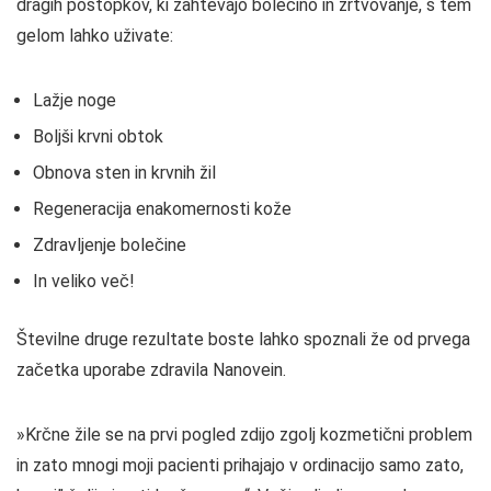
dragih postopkov, ki zahtevajo bolečino in žrtvovanje, s tem
gelom lahko uživate:
Lažje noge
Boljši krvni obtok
Obnova sten in krvnih žil
Regeneracija enakomernosti kože
Zdravljenje bolečine
In veliko več!
Številne druge rezultate boste lahko spoznali že od prvega
začetka uporabe zdravila Nanovein.
»Krčne žile se na prvi pogled zdijo zgolj kozmetični problem
in zato mnogi moji pacienti prihajajo v ordinacijo samo zato,