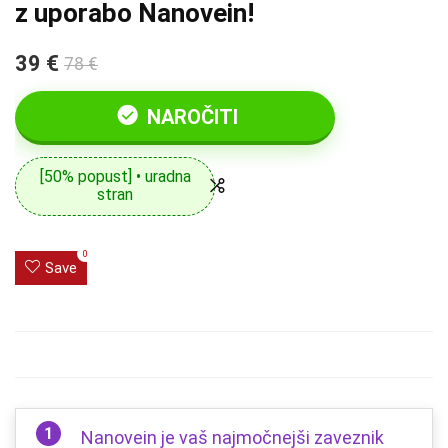
z uporabo Nanovein!
39 €
78 €
NAROČITI
[50% popust] • uradna
stran
0
Save
Nanovein je vaš najmočnejši zaveznik