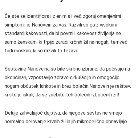
Če ste se identificirali z enim ali več zgoraj omenjenimi
simptomi, je Nanovein za vas. Razvili so ga z visokimi
standardi kakovosti, da bi povrnili kakovost življenja ne
samo ženskam, ki trpijo zaradi krčnih žil na nogah, temveč
tudi moškim, ki so razvili to težavo.
Sestavine Nanoveina so bile skrbno izbrane, da počivajo na
okončinah, vzpostavijo zdravo cirkulacijo in omogočijo
nogam občutek lahkote in brez bolečin.Nanovein je rešitev,
ki ste jo iskali, da se znebite teh bolečih izbočenih žil!
Deluje zahvaljujoč dejstvu, da njegove sestavine vrnejo
normalno delovanje krvnih žil in jih mikrocelično obnavljajo.