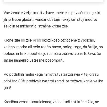
Vse ženske želijo imeti zdrave, mehke in privlačne noge, ki
jih je treba gledati, vendar obstaja nekaj, kar stoji med to
željo in resničnostjo: strašne krčne žile.
Krčne žile so žile, ki so skozi kožo označene z vijolično,
zeleno, modro ali celo rdečo barvo, poleg tega, da štrlijo, so
boleče in lahko postanejo resnična zdravstvena težava, če
jim ne namenijo ustrezne pozornosti.
Po podatkih mehiškega ministrstva za zdravje v tej državi
približno 80% prebivalstva trpi zaradi te težave, kar je veliko
ljudi!
Kronična venska insuficienca, znana tudi kot krčne žile, se