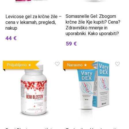
Somasnelle Gel: Zbogom
Levicose gel za krčne žile –
krčne žile Kje kupiti? Cena?
cena v lekarnah, pregledi,
Zdravniško mnenje in
nakup
uporabniki. Kako uporabiti?
44 €
59 €
Priljubljeno
Naravno