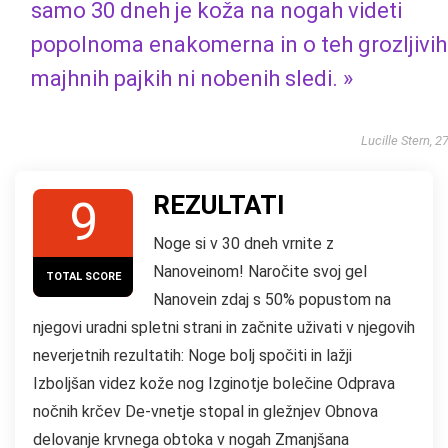
samo 30 dneh je koža na nogah videti
popolnoma enakomerna in o teh grozljivih
majhnih pajkih ni nobenih sledi. »
Lucille Stern, 2
REZULTATI
9
Noge si v 30 dneh vrnite z
Nanoveinom! Naročite svoj gel
TOTAL SCORE
Nanovein zdaj s 50% popustom na
njegovi uradni spletni strani in začnite uživati ​​v njegovih
neverjetnih rezultatih: Noge bolj spočiti in lažji
Izboljšan videz kože nog Izginotje bolečine Odprava
nočnih krčev De-vnetje stopal in gležnjev Obnova
delovanje krvnega obtoka v nogah Zmanjšana