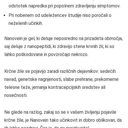
odstotek napredka pri popolnem zdravljenju simptomov.
Pri nobenem od udeležencev študije niso poročali o
neželenih učinkih.
Nanovein je gel, ki deluje neposredno na prizadeta območja,
saj deluje z nanopeptidi, ki zdravijo stene krvnih žil, ki so
lahko poškodovane in povzročajo nekrozo.
Krčne žile se pojavijo zaradi različnih dejavnikov: sedečih
navad, genetske nagnjenosti, slabe prehrane, prekomerne
telesne teže, jemanja kontracepcijskih sredstev ali
nosečnosti.
Ne glede na razlog, zakaj so se v vašem življenju pojavile
krčne žile, je Nanovein tako učinkovit in dobro oblikovan, da