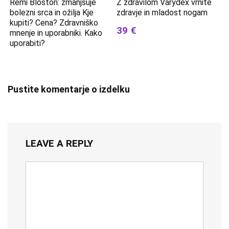
Remi Bloston: zmanjšuje
Z zdravilom Varydex vrnite
bolezni srca in ožilja Kje
zdravje in mladost nogam
kupiti? Cena? Zdravniško
39 €
mnenje in uporabniki. Kako
uporabiti?
Pustite komentarje o izdelku
LEAVE A REPLY