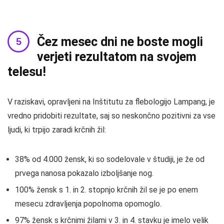
Čez mesec dni ne boste mogli
verjeti rezultatom na svojem
telesu!
V raziskavi, opravljeni na Inštitutu za flebologijo Lampang, je
vredno pridobiti rezultate, saj so neskončno pozitivni za vse
ljudi, ki trpijo zaradi krčnih žil:
38% od 4.000 žensk, ki so sodelovale v študiji, je že od
prvega nanosa pokazalo izboljšanje nog.
100% žensk s 1. in 2. stopnjo krčnih žil se je po enem
mesecu zdravljenja popolnoma opomoglo.
97% žensk s krčnimi žilami v 3. in 4. stavku je imelo velik