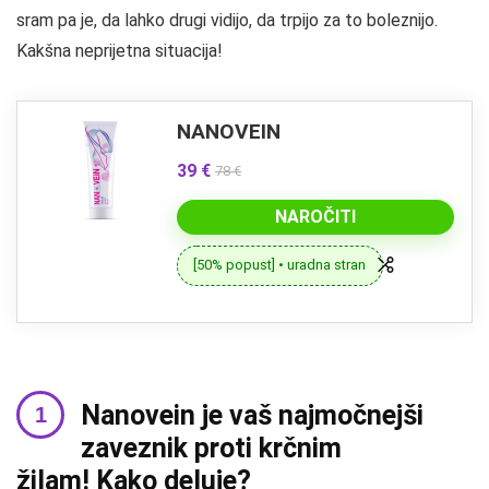
sram pa je, da lahko drugi vidijo, da trpijo za to boleznijo.
Kakšna neprijetna situacija!
NANOVEIN
39 €
78 €
NAROČITI
[50% popust] • uradna stran
Nanovein je vaš najmočnejši
zaveznik proti krčnim
žilam! Kako deluje?