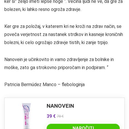
ker si” želijo imeti lepše noge “. Večina ljudi ne ve, da gre za
bolezen, ki lahko resno ogroža zdravje.
Ker gre za položaj, v katerem kri ne kroži na zdrav način, se
poveča verjetnost za nastanek strdkov in kasneje kroničnih
bolezni, ki celo ogrožajo zdravje tistih, ki zanje trpijo.
Nanovein je učinkovito in varno zdravljenje za bolnike in
moške, zato ga strokovno priporočam in podpiram. “
Patricia Bermúdez Manco – flebologinja
NANOVEIN
39 €
78 €
NAROČITI