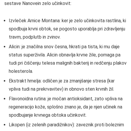
sestave Nanovein zelo učinkovit:
Izvleček Arnice Montana: ker je zelo učinkovita rastlina, ki
spodbuja krvni obtok, se pogosto uporablja pri zdravljenju
travm, podplutb in zvinov.
Alicin: je značilna snov česna, hkrati pa tista, ki mu daje
status superživila. Alicin obnavlja krvne žile, pomaga pa
tudi pri čiščenju telesa malignih bakterij in redčenju plakov
holesterola.
Ekstrakt hmelja: odličen je za zmanjšanje stresa (kar
vpliva tudi na prekrvavitev) in obnovo sten krvnih žil.
Flavonoidna rutina: je močan antioksidant, zato vpliva na
regeneracijo kože, splošno znano je, da je njen učinek na
spodbujanje krvnega obtoka učinkovit.
Likopen (iz zelenih paradižnikov): zaveznik proti boleznim