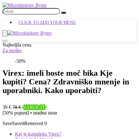
CLICK TO ADD YOUR MENU
Najboljša cena
Za moške
-50%
Virex: imeli boste moč bika Kje
kupiti? Cena? Zdravniško mnenje in
uporabniki. Kako uporabiti?
39 €
78 €
NAROČITI
[50% popust] • uradna stran
Save
Saved
Removed
0
Kaj je kompleks Virex?