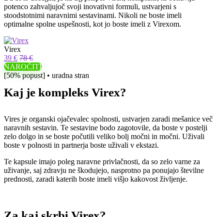
potenco zahvaljujoč svoji inovativni formuli, ustvarjeni s
stoodstotnimi naravnimi sestavinami. Nikoli ne boste imeli
optimalne spolne uspešnosti, kot jo boste imeli z Virexom.
Virex
39 €
78 €
NAROČITI
[50% popust] • uradna stran
Kaj je kompleks Virex?
Vires je organski ojačevalec spolnosti, ustvarjen zaradi mešanice več
naravnih sestavin. Te sestavine bodo zagotovile, da boste v postelji
zelo dolgo in se boste počutili veliko bolj močni in močni. Uživali
boste v polnosti in partnerja boste uživali v ekstazi.
Te kapsule imajo poleg naravne privlačnosti, da so zelo varne za
uživanje, saj zdravju ne škodujejo, nasprotno pa ponujajo številne
prednosti, zaradi katerih boste imeli višjo kakovost življenje.
Za kaj skrbi Virex?