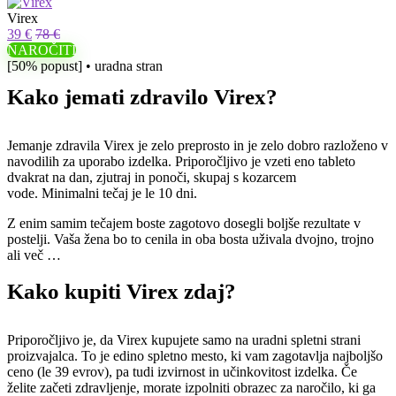
Virex
39 €
78 €
NAROČITI
[50% popust] • uradna stran
Kako jemati zdravilo Virex?
Jemanje zdravila Virex je zelo preprosto in je zelo dobro razloženo v
navodilih za uporabo izdelka. Priporočljivo je vzeti eno tableto
dvakrat na dan, zjutraj in ponoči, skupaj s kozarcem
vode. Minimalni tečaj je le 10 dni.
Z enim samim tečajem boste zagotovo dosegli boljše rezultate v
postelji. Vaša žena bo to cenila in oba bosta uživala dvojno, trojno
ali več …
Kako kupiti Virex zdaj?
Priporočljivo je, da Virex kupujete samo na uradni spletni strani
proizvajalca. To je edino spletno mesto, ki vam zagotavlja najboljšo
ceno (le 39 evrov), pa tudi izvirnost in učinkovitost izdelka. Če
želite začeti zdravljenje, morate izpolniti obrazec za naročilo, ki ga