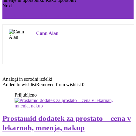
Next
Imosteon: hitro lajšanje bolečin v sklepih
Cann Alan
Analogi in sorodni izdelki
Added to wishlist
Removed from wishlist
0
Priljubljeno
Prostamid dodatek za prostato – cena v
lekarnah, mnenja, nakup