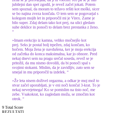
jubilejni dan spet zgodil, je revež začel jokati. Potem
sem spoznal, da moram to težavo rešiti kot moški, sicer
se bo najina zveza končala. O tem sem se pogovarjal s
kolegom mojih let in priporočil mi je Virex. Zame je
bilo super. Zdaj delam tako kot prej, na ulici gledam
suhe deklice in ponoči to delam brez prestanka z ženo.
“
»Imam erekcijo iz kamna, veliko močnejšo kot
prej. Seks je postal bolj trpežen, zdaj končam, ko
hočem. Moja žena je navdušena, ker je moja erekcija
od začetka do konca maksimalna, kar jo obnore. Pred
nekaj dnevi sem na pragu srečal soseda, revež se je
pritožil, da mu nismo dovolili, da bi ponoči spal s
svojimi stokami. Mislim, da je zavidljiv, zato sem se
smejal in mu priporočil ta izdelek. “
»Že leta nisem doživel orgazma, a odkar je moj mož to
stvar začel uporabljati, je v eni noči končal 3-krat. To je
nekaj neverjetnega! Ko se pomislim na tisto noč, me
zebe. Vsakokrat, ko zagledam moža, se zmočim kot
otrok. “
9
Total Score
REZULTATI