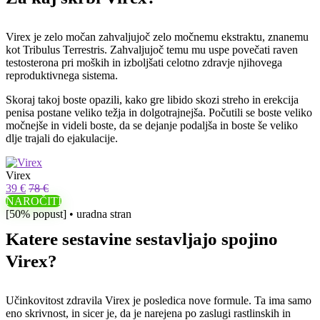
Virex je zelo močan zahvaljujoč zelo močnemu ekstraktu, znanemu
kot Tribulus Terrestris. Zahvaljujoč temu mu uspe povečati raven
testosterona pri moških in izboljšati celotno zdravje njihovega
reproduktivnega sistema.
Skoraj takoj boste opazili, kako gre libido skozi streho in erekcija
penisa postane veliko težja in dolgotrajnejša. Počutili se boste veliko
močnejše in videli boste, da se dejanje podaljša in boste še veliko
dlje trajali do ejakulacije.
Virex
39 €
78 €
NAROČITI
[50% popust] • uradna stran
Katere sestavine sestavljajo spojino
Virex?
Učinkovitost zdravila Virex je posledica nove formule. Ta ima samo
eno skrivnost, in sicer je, da je narejena po zaslugi rastlinskih in