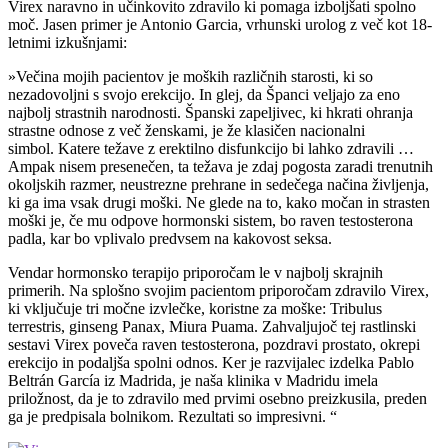
Virex naravno in učinkovito zdravilo ki pomaga izboljšati spolno
moč. Jasen primer je Antonio Garcia, vrhunski urolog z več kot 18-
letnimi izkušnjami:
»Večina mojih pacientov je moških različnih starosti, ki so
nezadovoljni s svojo erekcijo. In glej, da Španci veljajo za eno
najbolj strastnih narodnosti. Španski zapeljivec, ki hkrati ohranja
strastne odnose z več ženskami, je že klasičen nacionalni
simbol. Katere težave z erektilno disfunkcijo bi lahko zdravili …
Ampak nisem presenečen, ta težava je zdaj pogosta zaradi trenutnih
okoljskih razmer, neustrezne prehrane in sedečega načina življenja,
ki ga ima vsak drugi moški. Ne glede na to, kako močan in strasten
moški je, če mu odpove hormonski sistem, bo raven testosterona
padla, kar bo vplivalo predvsem na kakovost seksa.
Vendar hormonsko terapijo priporočam le v najbolj skrajnih
primerih. Na splošno svojim pacientom priporočam zdravilo Virex,
ki vključuje tri močne izvlečke, koristne za moške: Tribulus
terrestris, ginseng Panax, Miura Puama. Zahvaljujoč tej rastlinski
sestavi Virex poveča raven testosterona, pozdravi prostato, okrepi
erekcijo in podaljša spolni odnos. Ker je razvijalec izdelka Pablo
Beltrán García iz Madrida, je naša klinika v Madridu imela
priložnost, da je to zdravilo med prvimi osebno preizkusila, preden
ga je predpisala bolnikom. Rezultati so impresivni. “