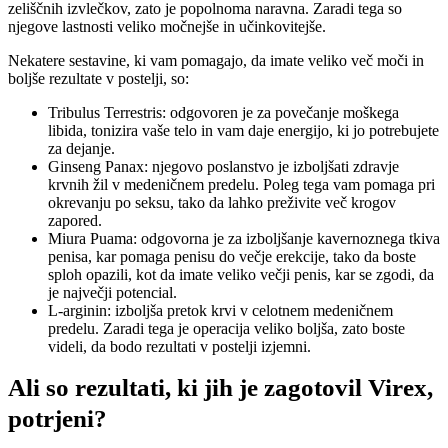
zeliščnih izvlečkov, zato je popolnoma naravna. Zaradi tega so
njegove lastnosti veliko močnejše in učinkovitejše.
Nekatere sestavine, ki vam pomagajo, da imate veliko več moči in
boljše rezultate v postelji, so:
Tribulus Terrestris: odgovoren je za povečanje moškega
libida, tonizira vaše telo in vam daje energijo, ki jo potrebujete
za dejanje.
Ginseng Panax: njegovo poslanstvo je izboljšati zdravje
krvnih žil v medeničnem predelu. Poleg tega vam pomaga pri
okrevanju po seksu, tako da lahko preživite več krogov
zapored.
Miura Puama: odgovorna je za izboljšanje kavernoznega tkiva
penisa, kar pomaga penisu do večje erekcije, tako da boste
sploh opazili, kot da imate veliko večji penis, kar se zgodi, da
je največji potencial.
L-arginin: izboljša pretok krvi v celotnem medeničnem
predelu. Zaradi tega je operacija veliko boljša, zato boste
videli, da bodo rezultati v postelji izjemni.
Ali so rezultati, ki jih je zagotovil Virex,
potrjeni?