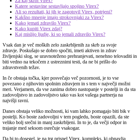
Za kaj skrbi Virex?
Katere sestavine sestavljajo spojino Virex?
Ali so rezultati, ki jih je zagotovil Virex, potrjeni?
Kakšno mnenje imajo strokovnjaki za Virex?
Kako jemati zdravilo Virex?
Kako kupiti Virex zdaj?
Kaj mislijo ljudje, ki so jemali zdravilo Virex?
Vsak dan je več moških zelo zaskrbljenih za skrb za svoje
zdravje. Poskušajo se dobro spočiti, imeti aktiven in zdrav
življenjski slog, se uravnoteženo prehranjevati, nenehno telovaditi in
biti vedno na tekočem z ustreznimi testi, da ne bi prišlo do
zdravstvenih težav.
In če obstaja točka, kjer posvečajo več pozornosti, je to vse
povezano z njihovim spolnim zdravjem in s tem v največji možni
meri. Verjamem, da vse zanima dobro nastopanje v postelji in da sta
zadovoljstvo in zadovoljstvo tako vas kot vašega partnerja na
najvišji ravni.
Danes obstaja veliko možnosti, ki vam lahko pomagajo biti bik v
postelji. Ko boste zadovoljni v tem pogledu, boste opazili, da ste
veliko bolj srečni in manj zaskrbljeni. In to je, da večji odpor in
trajanje med seksom osrečuje vsakogar.
Da bi to dosegel, je na trg prispel Virex, kompleks, ki obnavlja