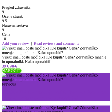
Pregled zdravnika
9
Ocene strank
9.5
Naravna sestava
9
Cena
10
Add your review
|
Read reviews and comments
Virex: imeli boste moč bika Kje kupiti? Cena? Zdravniško mnenje
in uporabniki. Kako uporabiti?
39 €
78 €
NAROČITI
Previous
ARTHROLON - cena, kje kupiti, slabe in dobre ocene
zdravnikov in kupcev, kako uporabljati