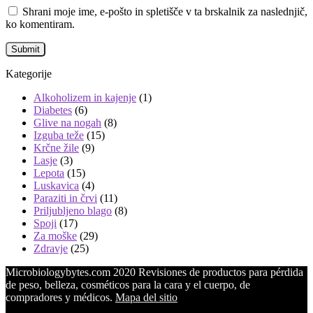
Shrani moje ime, e-pošto in spletišče v ta brskalnik za naslednjič,
ko komentiram.
Kategorije
Alkoholizem in kajenje
(1)
Diabetes
(6)
Glive na nogah
(8)
Izguba teže
(15)
Krčne žile
(9)
Lasje
(3)
Lepota
(15)
Luskavica
(4)
Paraziti in črvi
(11)
Priljubljeno blago
(8)
Spoji
(17)
Za moške
(29)
Zdravje
(25)
Microbiologybytes.com 2020 Revisiones de productos para pérdida
de peso, belleza, cosméticos para la cara y el cuerpo, de
compradores y médicos.
Mapa del sitio