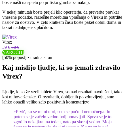
boste našli na spletu po pritisku gumba za nakup.
V nekaj minutah boste prejeli klic operaterja, da preverite pravkar
vnesene podatke, razrešite morebitna vprašanja o Virexu in potrdite
naslov za dostavo. V zelo kratkem času boste paket dobili doma in
takrat nadaljujete s plačilom.
Virex
39 €
78 €
NAROČITI
[50% popust] • uradna stran
Kaj mislijo ljudje, ki so jemali zdravilo
Virex?
Ljudje, ki so že vzeli tablete Virex, so nad rezultati navdušeni, tako
kot njihove ženske. O rezultatih, dobljenih po zdravljenju, smo
lahko opazili veliko zelo pozitivnih komentarjev:
»Prvič, ko se mi ni uprl, sem se počutil nemočnega. In
potem se je začelo vedno bolj ponavljati. Sprva se je to
zgodilo nekajkrat na teden, nato pa skoraj vedno. Moja
žena se je pretvarjala, da ji ni vseeno. Ko pa se je naš