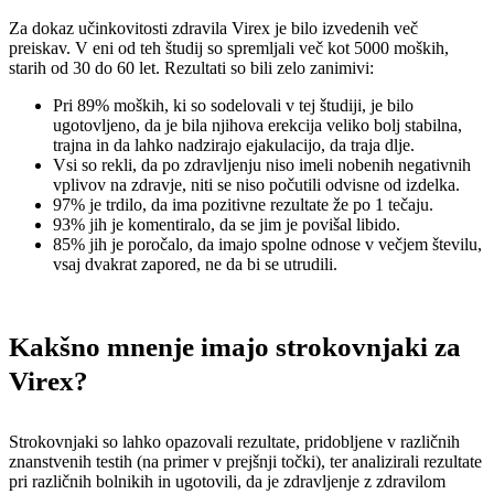
Za dokaz učinkovitosti zdravila Virex je bilo izvedenih več
preiskav. V eni od teh študij so spremljali več kot 5000 moških,
starih od 30 do 60 let. Rezultati so bili zelo zanimivi:
Pri 89% moških, ki so sodelovali v tej študiji, je bilo
ugotovljeno, da je bila njihova erekcija veliko bolj stabilna,
trajna in da lahko nadzirajo ejakulacijo, da traja dlje.
Vsi so rekli, da po zdravljenju niso imeli nobenih negativnih
vplivov na zdravje, niti se niso počutili odvisne od izdelka.
97% je trdilo, da ima pozitivne rezultate že po 1 tečaju.
93% jih je komentiralo, da se jim je povišal libido.
85% jih je poročalo, da imajo spolne odnose v večjem številu,
vsaj dvakrat zapored, ne da bi se utrudili.
Kakšno mnenje imajo strokovnjaki za
Virex?
Strokovnjaki so lahko opazovali rezultate, pridobljene v različnih
znanstvenih testih (na primer v prejšnji točki), ter analizirali rezultate
pri različnih bolnikih in ugotovili, da je zdravljenje z zdravilom