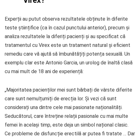
Virex?
Experții au putut observa rezultatele obținute în diferite
teste științifice (ca în cazul punctului anterior), precum și
analiza rezultatele la diferiți pacienți și au specificat că
tratamentul cu Virex este un tratament natural și eficient
remediu care vă ajută să îmbunătățiți potența sexuală. Un
exemplu clar este Antonio Garcia, un urolog de înaltă clasă
cu mai mult de 18 ani de experiență:
„Majoritatea pacienților mei sunt bărbați de vârste diferite
care sunt nemulțumiți de erecția lor. Și vezi că sunt
considerați una dintre cele mai pasionate naționalități.
Seducătorul, care întreține relații pasionale cu mai multe
femei în același timp, este deja un simbol național clasic.
Ce probleme de disfuncție erectilă ar putea fi tratate … Dar