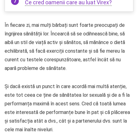
Ce cred oamenii care au luat Virex?
În fiecare zi, mai mulți bărbați sunt foarte preocupați de
îngrijirea sănătății lor. Încearcă să se odihnească bine, să
aibă un stil de viață activ și sănătos, să mănânce o dietă
echilibrată, să facă exerciții constante și să fie mereu la
curent cu testele corespunzătoare, astfel încât să nu
apară probleme de sănătate.
Și dacă există un punct în care acordă mai multă atenție,
este tot ceea ce ține de sănătatea lor sexuală și de a fi la
performanța maximă în acest sens. Cred că toată lumea
este interesată de performanțe bune în pat și că plăcerea
și satisfacția atât a dvs., cât și a partenerului dvs. sunt la
cele mai înalte niveluri.