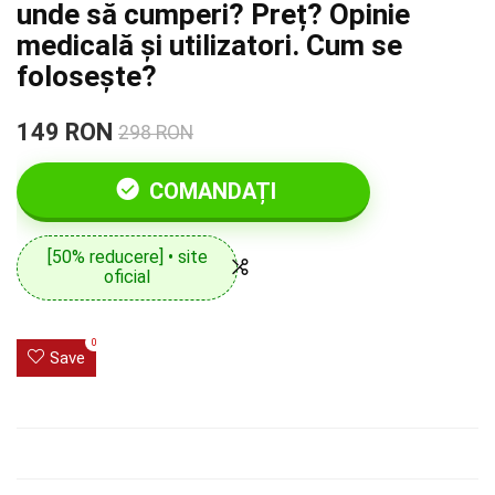
unde să cumperi? Preț? Opinie
medicală și utilizatori. Cum se
folosește?
149 RON
298 RON
COMANDAȚI
[50% reducere] • site
oficial
0
Save