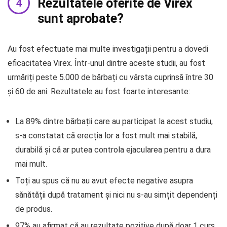
Rezultatele oferite de Virex
sunt aprobate?
Au fost efectuate mai multe investigații pentru a dovedi
eficacitatea Virex. Într-unul dintre aceste studii, au fost
urmăriți peste 5.000 de bărbați cu vârsta cuprinsă între 30
și 60 de ani. Rezultatele au fost foarte interesante:
La 89% dintre bărbații care au participat la acest studiu,
s-a constatat că erecția lor a fost mult mai stabilă,
durabilă și că ar putea controla ejacularea pentru a dura
mai mult.
Toți au spus că nu au avut efecte negative asupra
sănătății după tratament și nici nu s-au simțit dependenți
de produs.
97% au afirmat că au rezultate pozitive după doar 1 curs.