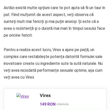
Astăzi există multe opțiuni care te pot ajuta să fii un taur în
pat. Fiind mulțumit de acest aspect, veți observa că
sunteți mult mai fericiți și mai puțin anxioși. Și este că a
avea o rezistență și o durată mai mari în timpul sexului face
pe oricine fericit.
Pentru a realiza acest lucru, Virex a ajuns pe piață, un
complex care restabilește potența datorită formulei sale
inovatoare create cu ingrediente sute la sută naturale. Nu
veți avea niciodată performanțe sexuale optime, așa cum
veți avea cu Virex.
Virex
149 RON
298 RON