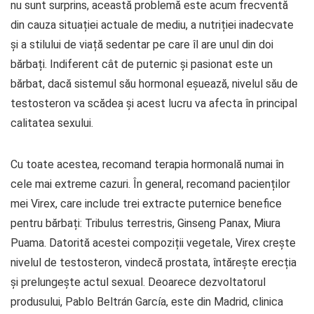
nu sunt surprins, această problemă este acum frecventă
din cauza situației actuale de mediu, a nutriției inadecvate
și a stilului de viață sedentar pe care îl are unul din doi
bărbați. Indiferent cât de puternic și pasionat este un
bărbat, dacă sistemul său hormonal eșuează, nivelul său de
testosteron va scădea și acest lucru va afecta în principal
calitatea sexului.
Cu toate acestea, recomand terapia hormonală numai în
cele mai extreme cazuri. În general, recomand pacienților
mei Virex, care include trei extracte puternice benefice
pentru bărbați: Tribulus terrestris, Ginseng Panax, Miura
Puama. Datorită acestei compoziții vegetale, Virex crește
nivelul de testosteron, vindecă prostata, întărește erecția
și prelungește actul sexual. Deoarece dezvoltatorul
produsului, Pablo Beltrán García, este din Madrid, clinica