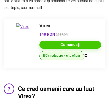
pat. Soția ta o va aprecia și amândoi te vei bucura de dublu,
sau triplu, sau mai mult …
Virex
149 RON
298 RON
Comandați
[50% reducere] • site oficial
Ce cred oamenii care au luat
Virex?