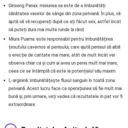
Ginseng Panax: misiunea sa este de a îmbunătăți
sănătatea vaselor de sânge din zona pelviană. În plus, vă
ajută să vă recuperați după ce ați făcut sex, astfel încât
să puteți dura mai multe runde la rând.
Miura Puama: este responsabil pentru îmbunătățirea
țesutului cavernos al penisului, care ajută penisul să aibă
o erecție de caritate mai mare, atât de mult încât vei
observa chiar ca și cum ai avea un penis mult mai mare,
ceea ce se întâmplă că este la potențialul său maxim.
L-arginină: îmbunătățește fluxul sanguin în toată zona
pelviană. Acest lucru face ca operațiunea să fie mult mai
bună și, prin urmare, veți vedea că rezultatele în pat vor fi
extraordinare.