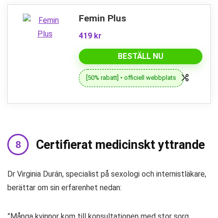
Femin Plus
419 kr
BESTÄLL NU
[50% rabatt] • officiell webbplats
Certifierat medicinskt yttrande
Dr Virginia Durán, specialist på sexologi och internistläkare,
berättar om sin erfarenhet nedan:
”Många kvinnor kom till konsultationen med stor sorg,