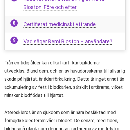
Bloston: Före och efter
Certifierat medicinskt yttrande
Vad säger Remi Bloston – användare?
Från en tidig ålder kan olika hjärt -kärlsjukdomar
utvecklas. Bland dem, och en av huvudorsakerna till allvarlig
skada på hjärtat, är åderförkalkning. Detta är inget annat än
ackumulering av fett i blodkärlen, särskilt i artärerna, vilket
minskar blodflödet till hjärtat.
Ateroskleros är en sjukdom som är nära besläktad med
förhöjda kolesterolnivåer i blodet. De senare, med tiden,
bildar små plack som deponeras i artärerna av medelstor