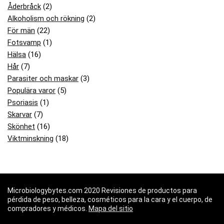
Åderbråck
(2)
Alkoholism och rökning
(2)
För män
(22)
Fotsvamp
(1)
Hälsa
(16)
Hår
(7)
Parasiter och maskar
(3)
Populära varor
(5)
Psoriasis
(1)
Skarvar
(7)
Skönhet
(16)
Viktminskning
(18)
Microbiologybytes.com 2020 Revisiones de productos para
pérdida de peso, belleza, cosméticos para la cara y el cuerpo, de
compradores y médicos.
Mapa del sitio