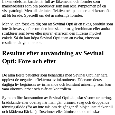
Läkemedelsmarknaden är full av läkemedel och formler som
marknadsförs som bra produkter som kan lösa symptomen på en
viss patologi. Men alla är inte effektiva och patienterna riskerar ofta
att bli lurade. Speciellt om det är naturliga formler.
Men vi kan försäkra dig om att Sevinal Opti är en riktig produkt som
inte är invasiv, eftersom den inte skadar magslemhinnan eller andra
strukturer som lever eller njurar, eftersom den filtreras mycket
enkelt. Så du kan köpa Sevinal Opti utan att tveka, eftersom
resultaten är garanterade.
Resultat efter användning av Sevinal
Opti: Före och efter
De allra flesta patienter som behandlas med Sevinal Opti har nära
upplevt de negativa effekterna av inkontinens. Eftersom deras
dagliga liv begränsas av irriterande och konstant urinering, som kan
vara okontrollerbar och svår att kontrollera.
Symtom före konsumtion av Sevinal Opti -kapslar såsom: urinering,
brådskande eller obehag när man går, brinner, svag och droppande
tömningsflöde (för att inte tala om de gånger då blöjan inte räcker till
och kläderna fläckas), försvinner eller åtminstone de minskas.