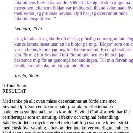
inkontinens blev närvarande. Vilket fick mig att sluta jogga på
morgonen, eftersom blöjan var jobbig och ibland svämmade öve
men sedan jag provade Sevinal Opti har jag övervunnit mina
inkontinensproblem. ”
Leandro, 75 år.
«Jag kände att jag skulle dö när jag plötsligt en morgon inte län
kunde lämna huset utan att ha blöjor på mig. ’Blöjor’ som om d
var en bebis, kände jag mig totalt deprimerad. En dag berättar e
vän för mig hur Sevinal Opti förändrade hennes liv och jag
bestämde mig för att genomgå behandlingen. Till min förvåning
resultaten radikala, nu bär jag inte blöjor. ”
Josefa, 66 år.
9
Total Score
RESULTAT
Med tanke på allt ovan måste det erkännas att fördelarna med
Sevinal Opti. Som en toxinfri naturprodukt är effekterna på
patienterna synliga på bara en kort tid. Sevinal Opti -formeln har fått
certifieringar som en naturlig, effektiv och original behandling.
Således är det en mycket enkel metod att följa som inte kräver strikt
medicinsk övervakning, eftersom den inte kräver ytterligare enheter.