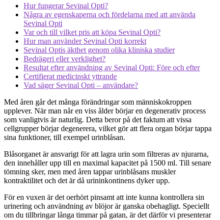
Hur fungerar Sevinal Opti?
Några av egenskaperna och fördelarna med att använda
Sevinal Opti
Var och till vilket pris att köpa Sevinal Opti?
Hur man använder Sevinal Opti korrekt
Sevinal Optis äkthet genom olika kliniska studier
Bedrägeri eller verklighet?
Resultat efter användning av Sevinal Opti: Före och efter
Certifierat medicinskt yttrande
Vad säger Sevinal Opti – användare?
Med åren går det många förändringar som människokroppen
upplever. När man når en viss ålder börjar en degenerativ process
som vanligtvis är naturlig. Detta beror på det faktum att vissa
cellgrupper börjar degenerera, vilket gör att flera organ börjar tappa
sina funktioner, till exempel urinblåsan.
Blåsorganet är ansvarigt för att lagra urin som filtreras av njurarna,
den innehåller upp till en maximal kapacitet på 1500 ml. Till senare
tömning sker, men med åren tappar urinblåsans muskler
kontraktilitet och det är då urininkontinens dyker upp.
För en vuxen är det oerhört pinsamt att inte kunna kontrollera sin
urinering och användning av blöjor är ganska obehagligt. Speciellt
om du tillbringar långa timmar på gatan, är det därför vi presenterar