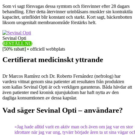
Som vi sagt försvagas dessa symtom och försvinner efter 28 dagars
behandling. Efter detta återvinner urinblåsans muskler sin kontraktila
kapacitet, urinflödet blir konstant och starkt. Kort sagt, bäckenbotten
liksom urogenitalt membranområde förstärks helt.
Sevinal Opti
BESTÄLL NU
[50% rabatt] • officiell webbplats
Certifierat medicinskt yttrande
Dr Marcos Ramírez och Dr. Roberto Fernández (nefrolog) har
vardera vittnat genom sina patienter att resultaten från produkten
som kallas Sevinal Opti är och verkligen garanteras. Båda hävdar att
även patienter med kronisk njursjukdom har haft nytta av den
dagliga konsumtionen av dessa kapslar.
Vad säger Sevinal Opti – användare?
«Jag hade alltid varit en aktiv man och även om jag var en stor
idrottare när jag var ung, tyvärr började åren ta ut sina vägar oc