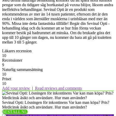
Med denna naturliga behandling kommer du att spara stora summor
pengar som du tidigare såg bortkastad på vuxna blöjor, liksom andra
ineffektiva behandlingar. Sevinal Opti är en produkt som
rekommenderas av mer än 14 tusen patienter, eftersom det är den
enda i världen som återställer musklerna i urinblåsan med mer än
90%. Missa inte detta fantastiska tillfälle! Begär din Sevinal Opti -
behandling idag och du kommer att se hur från första veckan
kommer besök på badrummet att minska. Om du brukade göra det
upp till 10 gånger om dagen, nu kommer du bara att gå på toaletten
mellan 3 till 5 gånger.
Läkares recension
10
Recensioner
9
Naturlig sammansättning
10
Priset
10
Add your review
|
Read reviews and comments
Sevinal Opti: Lösningen för inkontinens Var kan man köpa? Pris?
Medicinsk åsikt och användare. Hur man använder?
BESTÄLL NU