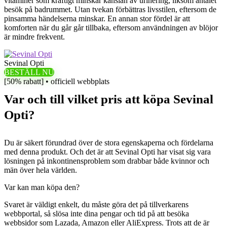
vitaminer som kraftigt minskar känslan av urinering, liksom antalet
besök på badrummet. Utan tvekan förbättras livsstilen, eftersom de
pinsamma händelserna minskar. En annan stor fördel är att
komforten när du går går tillbaka, eftersom användningen av blöjor
är mindre frekvent.
Sevinal Opti
BESTÄLL NU
[50% rabatt] • officiell webbplats
Var och till vilket pris att köpa Sevinal
Opti?
Du är säkert förundrad över de stora egenskaperna och fördelarna
med denna produkt. Och det är att Sevinal Opti har visat sig vara
lösningen på inkontinensproblem som drabbar både kvinnor och
män över hela världen.
Var kan man köpa den?
Svaret är väldigt enkelt, du måste göra det på tillverkarens
webbportal, så slösa inte dina pengar och tid på att besöka
webbsidor som Lazada, Amazon eller AliExpress. Trots att de är