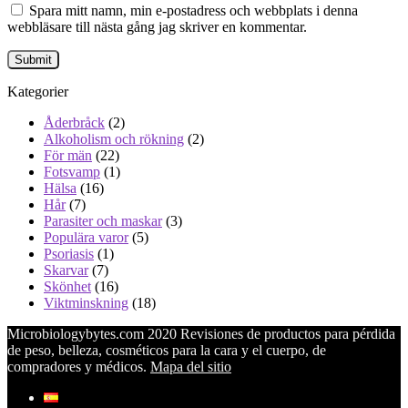
Spara mitt namn, min e-postadress och webbplats i denna
webbläsare till nästa gång jag skriver en kommentar.
Kategorier
Åderbråck
(2)
Alkoholism och rökning
(2)
För män
(22)
Fotsvamp
(1)
Hälsa
(16)
Hår
(7)
Parasiter och maskar
(3)
Populära varor
(5)
Psoriasis
(1)
Skarvar
(7)
Skönhet
(16)
Viktminskning
(18)
Microbiologybytes.com 2020 Revisiones de productos para pérdida
de peso, belleza, cosméticos para la cara y el cuerpo, de
compradores y médicos.
Mapa del sitio