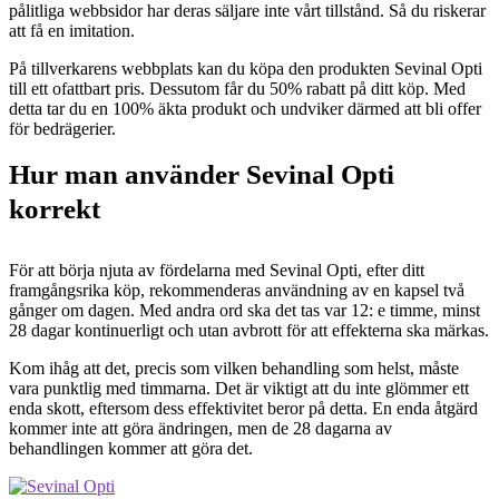
pålitliga webbsidor har deras säljare inte vårt tillstånd. Så du riskerar
att få en imitation.
På tillverkarens webbplats kan du köpa den produkten Sevinal Opti
till ett ofattbart pris. Dessutom får du 50% rabatt på ditt köp. Med
detta tar du en 100% äkta produkt och undviker därmed att bli offer
för bedrägerier.
Hur man använder Sevinal Opti
korrekt
För att börja njuta av fördelarna med Sevinal Opti, efter ditt
framgångsrika köp, rekommenderas användning av en kapsel två
gånger om dagen. Med andra ord ska det tas var 12: e timme, minst
28 dagar kontinuerligt och utan avbrott för att effekterna ska märkas.
Kom ihåg att det, precis som vilken behandling som helst, måste
vara punktlig med timmarna. Det är viktigt att du inte glömmer ett
enda skott, eftersom dess effektivitet beror på detta. En enda åtgärd
kommer inte
att göra ändringen, men de 28 dagarna av
behandlingen kommer att göra det.