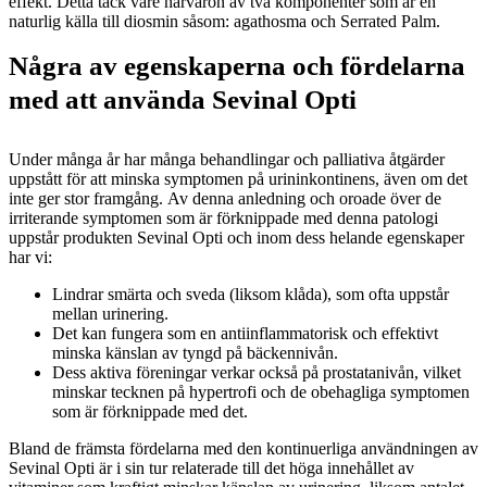
effekt. Detta tack vare närvaron av två komponenter som är en
naturlig källa till diosmin såsom: agathosma och Serrated Palm.
Några av egenskaperna och fördelarna
med att använda Sevinal Opti
Under många år har många behandlingar och palliativa åtgärder
uppstått för att minska symptomen på urininkontinens, även om det
inte ger stor framgång. Av denna anledning och oroade över de
irriterande symptomen som är förknippade med denna patologi
uppstår produkten Sevinal Opti och inom dess helande egenskaper
har vi:
Lindrar smärta och sveda (liksom klåda), som ofta uppstår
mellan urinering.
Det kan fungera som en antiinflammatorisk och effektivt
minska känslan av tyngd på bäckennivån.
Dess aktiva föreningar verkar också på prostatanivån, vilket
minskar tecknen på hypertrofi och de obehagliga symptomen
som är förknippade med det.
Bland de främsta fördelarna med den kontinuerliga användningen av
Sevinal Opti är i sin tur relaterade till det höga innehållet av