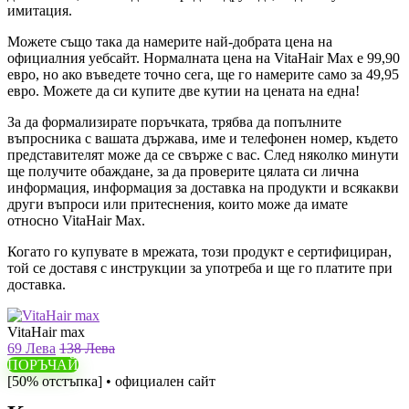
имитация.
Можете също така да намерите най-добрата цена на
официалния уебсайт. Нормалната цена на VitaHair Max е 99,90
евро, но ако въведете точно сега, ще го намерите само за 49,95
евро. Можете да си купите две кутии на цената на една!
За да формализирате поръчката, трябва да попълните
въпросника с вашата държава, име и телефонен номер, където
представителят може да се свърже с вас. След няколко минути
ще получите обаждане, за да проверите цялата си лична
информация, информация за доставка на продукти и всякакви
други въпроси или притеснения, които може да имате
относно VitaHair Max.
Когато го купувате в мрежата, този продукт е сертифициран,
той се доставя с инструкции за употреба и ще го платите при
доставка.
VitaHair max
69 Лева
138 Лева
ПОРЪЧАЙ
[50% отстъпка] • официален сайт