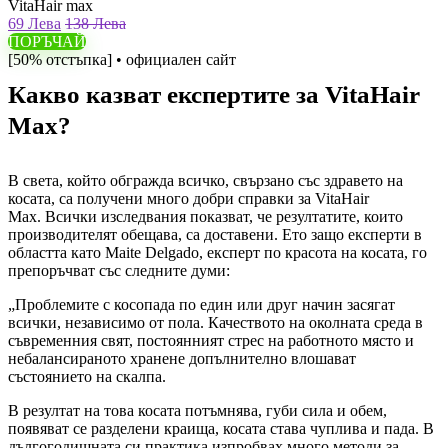
VitaHair max
69 Лева
138 Лева
ПОРЪЧАЙ
[50% отстъпка] • официален сайт
Какво казват експертите за VitaHair
Max?
В света, който обгражда всичко, свързано със здравето на
косата, са получени много добри справки за VitaHair
Max. Всички изследвания показват, че резултатите, които
производителят обещава, са доставени. Ето защо експерти в
областта като Maite Delgado, експерт по красота на косата, го
препоръчват със следните думи:
„Проблемите с косопада по един или друг начин засягат
всички, независимо от пола. Качеството на околната среда в
съвременния свят, постоянният стрес на работното място и
небалансираното хранене допълнително влошават
състоянието на скалпа.
В резултат на това косата потъмнява, губи сила и обем,
появяват се разделени краища, косата става чуплива и пада. В
дългогодишната си практика изпробвах много методи за