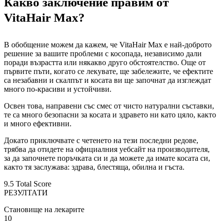
Какво заключение правим от
VitaHair Max?
В обобщение можем да кажем, че VitaHair Max е най-доброто
решение за вашите проблеми с косопада, независимо дали
поради възрастта или някакво друго обстоятелство. Още от
първите пъти, когато се лекувате, ще забележите, че ефектите
са незабавни и скалпът и косата ви ще започнат да изглеждат
много по-красиви и устойчиви.
Освен това, направени със смес от чисто натурални съставки,
те са много безопасни за косата и здравето ни като цяло, както
и много ефективни.
Докато приключвате с четенето на тези последни редове,
трябва да отидете на официалния уебсайт на производителя,
за да започнете поръчката си и да можете да имате косата си,
както тя заслужава: здрава, блестяща, обилна и гъста.
9.5
Total Score
РЕЗУЛТАТИ
Становище на лекарите
10