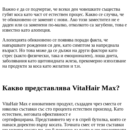
Важно е да се подчертае, че всеки ден човешките същества
губят коса като част от естествен процес. Какво се случва, че
те обикновено се заменят с нови. Ако този заместител не е
даден или са заменени по-малко, отколкото са загубени, това е
известно като алопеция.
Алопецията обикновено се появява поради факта, че
навършвате рождения си ден, като симптом за напреднала
възраст. Но това може да се дължи на други фактори като
стрес (както физически, така и емоционален), лоша диета,
заболявания като щитовидната жлеза, прекомерно използване
на продукти за коса като желатин и т.н.
Какво представлява VitaHair Max?
VitaHair Max е иновативен продукт, създаден чрез сместа от
няколко съставки със сто процента естествен произход. Като
естествен, неговата ефективност е
сертифицирана. Представянето му е в спрей бутилка, която се
нанася директно върху косата. Точната смес от тези съставки
ще укрепи косата ви, ще й помогне да расте и ще предотврати