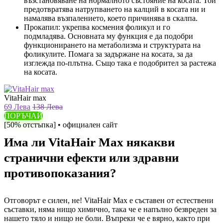
възстановяване на нормалното състояние на косата. Той
предотвратява натрупването на калций в косата ни и
намалява възпалението, което причинява в скалпа.
Прокапил: укрепва космения фоликул и го
подмладява. Основната му функция е да подобри
функционирането на метаболизма и структурата на
фоликулите. Помага за задържане на косата, за да
изглежда по-плътна. Също така е подобрител за растежа
на косата.
VitaHair max
69 Лева
138 Лева
ПОРЪЧАЙ
[50% отстъпка] • официален сайт
Има ли VitaHair Max някакви
странични ефекти или здравни
противопоказания?
Отговорът е силен, не! VitaHair Max е съставен от естествени
съставки, няма нищо химично, така че е напълно безвреден за
нашето тяло и нищо не боли. Въпреки че е вярно, както при