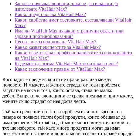
Защо се появява алопеция, така че да се налага да
използвате VitaHair Max?
Какво представлява VitaHair Max?
Какви свойства имат съставките, съставляващи VitaHair
Max?
Има ли VitaHair Max някакви странични ефекти или
здравни противопоказания?
Лесен ли е за използване VitaHair Max?
Какво казват експертите за VitaHair Max?
Какви съвети дават професионалистите за използването
на VitaHair Max?
Къде мога да взема VitaHair Max и на каква цена?
Какво заключение правим от VitaHair Max?
Косопадът е предмет, който не прави разлика между
половете. И мъжете, и жените страдат от този проблем с
загубата на коса и този, който остава, става по-малко
дебел. Въпреки че алопецията се среща предимно при мъжете,
жените също страдат от нея доста често.
Тъй като решението на този проблем е силно търсено, на
пазара се появиха голям брой продукти, които обещават да
имат решение. Но трябва да бъдете много внимателни кой от
тях ще изберете, тъй като много продукти могат да имат
неефективни съставки и дори опасни за вашето здраве поради