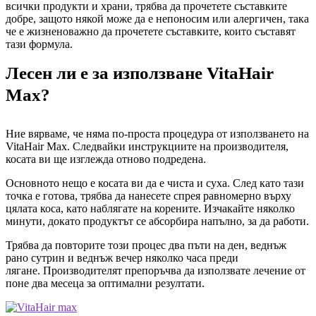
всички продукти и храни, трябва да прочетете съставките
добре, защото някой може да е непоносим или алергичен, така
че е жизненоважно да прочетете съставките, които съставят
тази формула.
Лесен ли е за използване VitaHair
Max?
Ние вярваме, че няма по-проста процедура от използването на
VitaHair Max. Следвайки инструкциите на производителя,
косата ви ще изглежда отново подредена.
Основното нещо е косата ви да е чиста и суха. След като тази
точка е готова, трябва да нанесете спрея равномерно върху
цялата коса, като наблягате на корените. Изчакайте няколко
минути, докато продуктът се абсорбира напълно, за да работи.
Трябва да повторите този процес два пъти на ден, веднъж
рано сутрин и веднъж вечер няколко часа преди
лягане. Производителят препоръчва да използвате лечение от
поне два месеца за оптимални резултати.