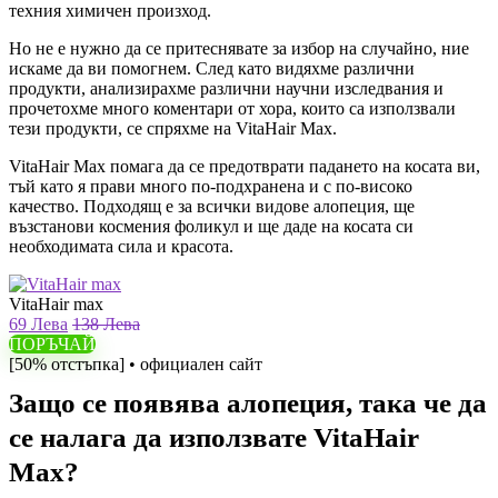
техния химичен произход.
Но не е нужно да се притеснявате за избор на случайно, ние
искаме да ви помогнем. След като видяхме различни
продукти, анализирахме различни научни изследвания и
прочетохме много коментари от хора, които са използвали
тези продукти, се спряхме на VitaHair Max.
VitaHair Max помага да се предотврати падането на косата ви,
тъй като я прави много по-подхранена и с по-високо
качество. Подходящ е за всички видове алопеция, ще
възстанови космения фоликул и ще даде на косата си
необходимата сила и красота.
VitaHair max
69 Лева
138 Лева
ПОРЪЧАЙ
[50% отстъпка] • официален сайт
Защо се появява алопеция, така че да
се налага да използвате VitaHair
Max?