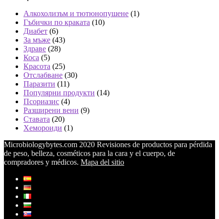
Алкохолизъм и тютюнопушене
(1)
Гъбички по краката
(10)
Диабет
(6)
За мъже
(43)
Здраве
(28)
Коса
(5)
Красота
(25)
Отслабване
(30)
Паразити
(11)
Популярни продукти
(14)
Псориазис
(4)
Разширени вени
(9)
Ставата
(20)
Хемороиди
(1)
Microbiologybytes.com 2020 Revisiones de productos para pérdida
de peso, belleza, cosméticos para la cara y el cuerpo, de
compradores y médicos.
Mapa del sitio