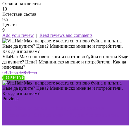
Отзиви на клиенти
10
Естествен състав
9.5
Цената
9
Add your review
|
Read reviews and comments
VitaHair Max: направете косата си отново буйна и плътна Къде
да купите? Цена? Медицинско мнение и потребители. Как да
използвам?
69 Лева
138 Лева
ПОРЪЧАЙ
Previous
Vega Slim: отслабнете без нужда от диета и
упражнения Къде да купите? Цена? Медицинско
мнение и потребители. Как да използвам?