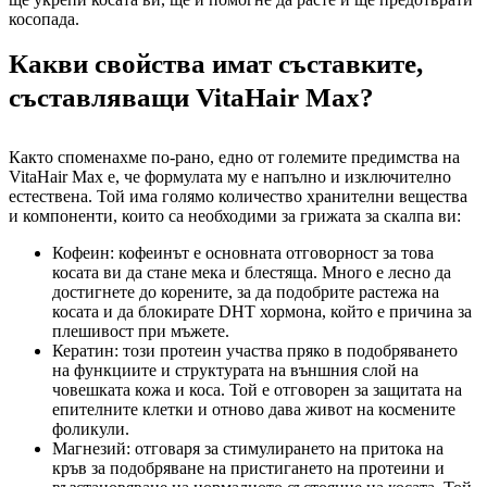
косопада.
Какви свойства имат съставките,
съставляващи VitaHair Max?
Както споменахме по-рано, едно от големите предимства на
VitaHair Max е, че формулата му е напълно и изключително
естествена. Той има голямо количество хранителни вещества
и компоненти, които са необходими за грижата за скалпа ви:
Кофеин: кофеинът е основната отговорност за това
косата ви да стане мека и блестяща. Много е лесно да
достигнете до корените, за да подобрите растежа на
косата и да блокирате DHT хормона, който е причина за
плешивост при мъжете.
Кератин: този протеин участва пряко в подобряването
на функциите и структурата на външния слой на
човешката кожа и коса. Той е отговорен за защитата на
епителните клетки и отново дава живот на космените
фоликули.
Магнезий: отговаря за стимулирането на притока на
кръв за подобряване на пристигането на протеини и