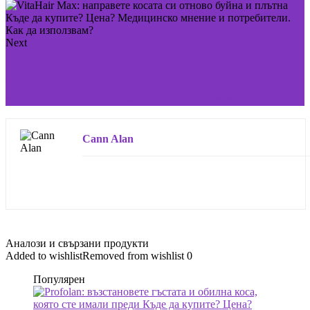
Next
MultiSlim: отслабнете по най-ефективния и
безопасен начин Къде да купите? Цена? Медицинско
мнение и потребители. Как да използвам?
Cann Alan
Аналози и свързани продукти
Added to wishlist
Removed from wishlist
0
Популярен