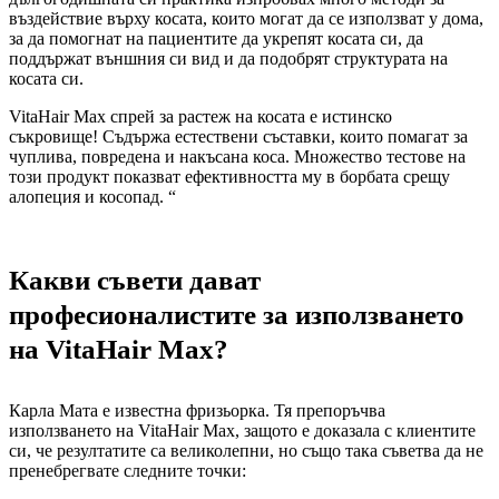
въздействие върху косата, които могат да се използват у дома,
за да помогнат на пациентите да укрепят косата си, да
поддържат външния си вид и да подобрят структурата на
косата си.
VitaHair Max спрей за растеж на косата е истинско
съкровище! Съдържа естествени съставки, които помагат за
чуплива, повредена и накъсана коса. Множество тестове на
този продукт показват ефективността му в борбата срещу
алопеция и косопад. “
Какви съвети дават
професионалистите за използването
на VitaHair Max?
Карла Мата е известна фризьорка. Тя препоръчва
използването на VitaHair Max, защото е доказала с клиентите
си, че резултатите са великолепни, но също така съветва да не
пренебрегвате следните точки: