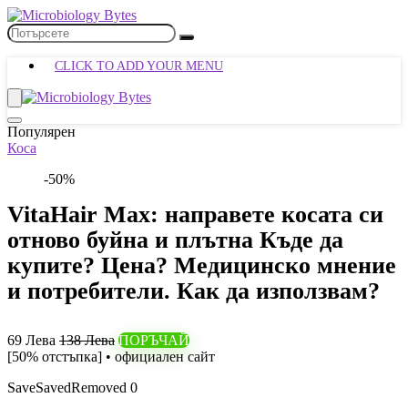
CLICK TO ADD YOUR MENU
Популярен
Коса
-50%
VitaHair Max: направете косата си
отново буйна и плътна Къде да
купите? Цена? Медицинско мнение
и потребители. Как да използвам?
69 Лева
138 Лева
ПОРЪЧАЙ
[50% отстъпка] • официален сайт
Save
Saved
Removed
0