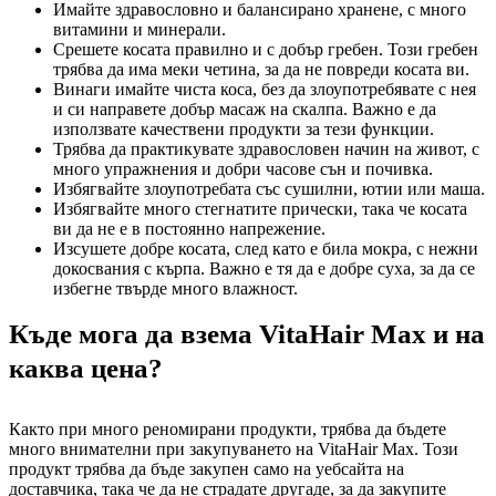
Имайте здравословно и балансирано хранене, с много
витамини и минерали.
Срешете косата правилно и с добър гребен. Този гребен
трябва да има меки четина, за да не повреди косата ви.
Винаги имайте чиста коса, без да злоупотребявате с нея
и си направете добър масаж на скалпа. Важно е да
използвате качествени продукти за тези функции.
Трябва да практикувате здравословен начин на живот, с
много упражнения и добри часове сън и почивка.
Избягвайте злоупотребата със сушилни, ютии или маша.
Избягвайте много стегнатите прически, така че косата
ви да не е в постоянно напрежение.
Изсушете добре косата, след като е била мокра, с нежни
докосвания с кърпа. Важно е тя да е добре суха, за да се
избегне твърде много влажност.
Къде мога да взема VitaHair Max и на
каква цена?
Както при много реномирани продукти, трябва да бъдете
много внимателни при закупуването на VitaHair Max. Този
продукт трябва да бъде закупен само на уебсайта на
доставчика, така че да не страдате другаде, за да закупите