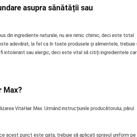
undare asupra sănătății sau
 din ingrediente naturale, nu are nimic chimic, deci este total
este adevărat, la fel ca în toate produsele și alimentele, trebuie
i intolerant sau alergic, deci este vital să citiți ingredientele ca
ir Max?
zarea VitaHair Max. Urmând instrucțiunile producătorului, părul
ă ce acest punct este gata, trebuie să aplicați sprayul uniform pe