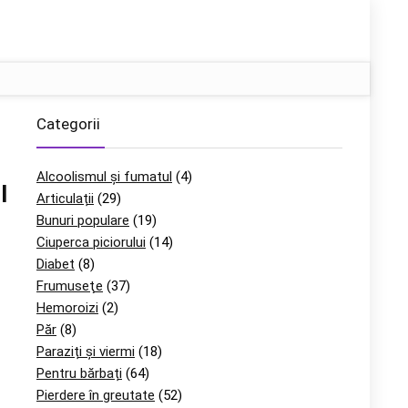
Categorii
Alcoolismul și fumatul
(4)
l
Articulații
(29)
Bunuri populare
(19)
Ciuperca piciorului
(14)
Diabet
(8)
Frumuseţe
(37)
Hemoroizi
(2)
Păr
(8)
Paraziți și viermi
(18)
Pentru bărbați
(64)
Pierdere în greutate
(52)