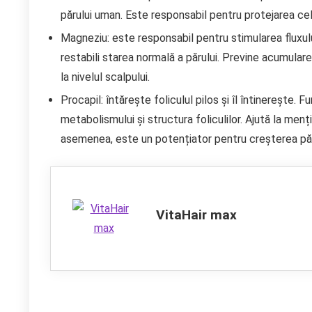
părului uman. Este responsabil pentru protejarea celul
Magneziu: este responsabil pentru stimularea fluxulu
restabili starea normală a părului. Previne acumulare
la nivelul scalpului.
Procapil: întărește foliculul pilos și îl întinerește.
metabolismului și structura foliculilor. Ajută la men
asemenea, este un potențiator pentru creșterea păr
VitaHair max