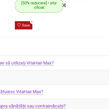
[50% reducere] • site
oficial
0
Save
ie să utilizați VitaHair Max?
lcătuiesc VitaHair Max?
pra sănătății sau contraindicații?