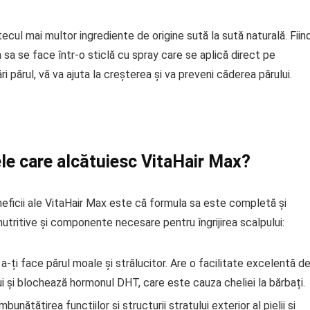
cul mai multor ingrediente de origine sută la sută naturală. Fiin
 sa se face într-o sticlă cu spray care se aplică direct pe
 părul, vă va ajuta la creșterea și va preveni căderea părului.
ele care alcătuiesc VitaHair Max?
neficii ale VitaHair Max este că formula sa este completă și
utritive și componente necesare pentru îngrijirea scalpului:
a-ți face părul moale și strălucitor. Are o facilitate excelentă de
i și blochează hormonul DHT, care este cauza cheliei la bărbați.
unătățirea funcțiilor și structurii stratului exterior al pielii și