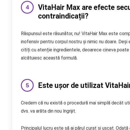
VitaHair Max are efecte sec
contraindicații?
Răspunsul este răsunător, nu! VitaHair Max este compus
inofensiv pentru corpul nostru și nimic nu doare. Deși 
citiți cu atenție ingredientele, deoarece cineva poate f
alcătuiesc această formulă.
Este ușor de utilizat VitaHa
Credem că nu există o procedură mai simplă decât utili
dvs. va arăta din nou îngrijit.
Principalul lucru este să ai părul curat și uscat. Odat