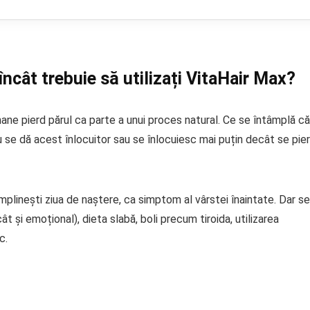
încât trebuie să utilizați VitaHair Max?
mane pierd părul ca parte a unui proces natural. Ce se întâmplă că
u se dă acest înlocuitor sau se înlocuiesc mai puțin decât se pier
mplinești ziua de naștere, ca simptom al vârstei înaintate. Dar se
ât și emoțional), dieta slabă, boli precum tiroida, utilizarea
c.