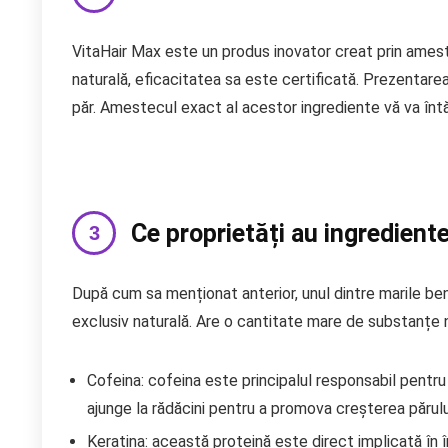
VitaHair Max este un produs inovator creat prin ameste
naturală, eficacitatea sa este certificată. Prezentarea
păr. Amestecul exact al acestor ingrediente vă va întări
Ce proprietăți au ingredient
După cum sa menționat anterior, unul dintre marile be
exclusiv naturală. Are o cantitate mare de substanțe n
Cofeina: cofeina este principalul responsabil pentru 
ajunge la rădăcini pentru a promova creșterea părulu
Keratina: această proteină este direct implicată în îmb