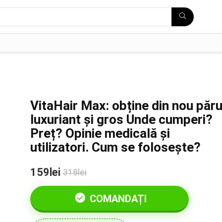
VitaHair Max: obține din nou păru
luxuriant și gros Unde cumperi?
Preț? Opinie medicală și
utilizatori. Cum se folosește?
159lei
318lei
COMANDAȚI