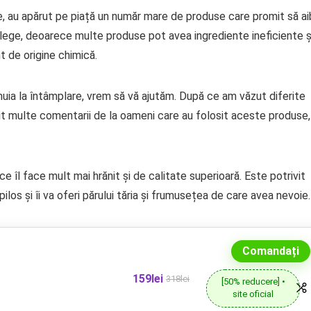
e, au apărut pe piață un număr mare de produse care promit să ai
i alege, deoarece multe produse pot avea ingrediente ineficiente ș
t de origine chimică.
 unuia la întâmplare, vrem să vă ajutăm. După ce am văzut diferite
citit multe comentarii de la oameni care au folosit aceste produse,
ce îl face mult mai hrănit și de calitate superioară. Este potrivit
pilos și îi va oferi părului tăria și frumusețea de care avea nevoie.
Comandați
159lei
318lei
[50% reducere] •
site oficial