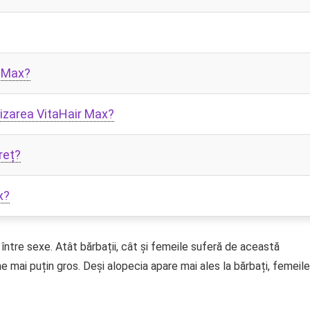
r Max?
ilizarea VitaHair Max?
reț?
x?
între sexe. Atât bărbații, cât și femeile suferă de această
ne mai puțin gros. Deși alopecia apare mai ales la bărbați, femeile