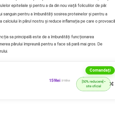
elor epiteliale și pentru a da din nou viață foliculilor de păr.
i sanguin pentru a îmbunătăți sosirea proteinelor și pentru a
a calciului în părul nostru și reduce inflamația pe care o provoac
 Funcția sa principală este de a îmbunătăți funcționarea
ținerea părului împreună pentru a face să pară mai gros. De
ului.
Comandați
159lei
318lei
[50% reducere] •
site oficial