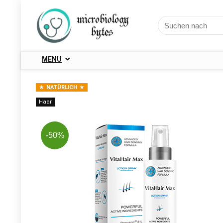
MENU
NATÜRLICH
Haar
-50%