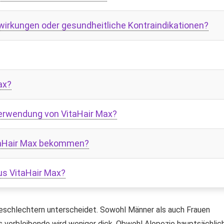
irkungen oder gesundheitliche Kontraindikationen?
ax?
Verwendung von VitaHair Max?
itaHair Max bekommen?
us VitaHair Max?
 Geschlechtern unterscheidet. Sowohl Männer als auch Frauen
s verbleibende wird weniger dick. Obwohl Alopezie hauptsächlic