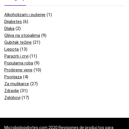
Alkoholizam i pušenje
(1)
Dijabetes
(6)
Dlaka
(2)
Gljiva na stopalima
(9)
Gubitak težine
(21)
Ljepota
(13)
Paraziti i crvi
(11)
Popularna roba
(9)
Proširene vene
(10)
Psorijaza
(4)
Za muškarce
(27)
Zdravlje
(31)
Zglobovi
(17)
Microbiologybytes.com 2020 Revisiones de productos para