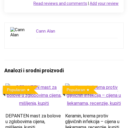
Read reviews and comments
|
Add your review
Cann Alan
Analozi i srodni proizvodi
Popularan
Popularan
DEPANTEN mast za bolove
Keramin, krema protiv
u zglobovima cijena,
gljivičnih infekcija – cijena u
mišljenja, kupiti
ljekarnama, recenzije, kupiti