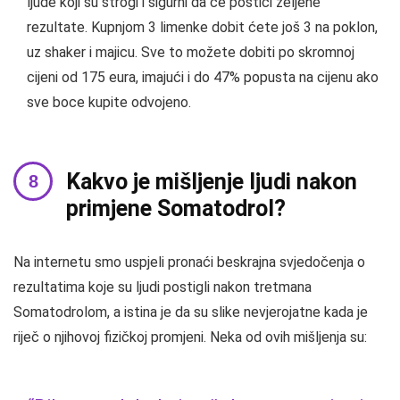
ljude koji su strogi i sigurni da će postići željene
rezultate. Kupnjom 3 limenke dobit ćete još 3 na poklon,
uz shaker i majicu. Sve to možete dobiti po skromnoj
cijeni od 175 eura, imajući i do 47% popusta na cijenu ako
sve boce kupite odvojeno.
Kakvo je mišljenje ljudi nakon
primjene Somatodrol?
Na internetu smo uspjeli pronaći beskrajna svjedočenja o
rezultatima koje su ljudi postigli nakon tretmana
Somatodrolom, a istina je da su slike nevjerojatne kada je
riječ o njihovoj fizičkoj promjeni. Neka od ovih mišljenja su: