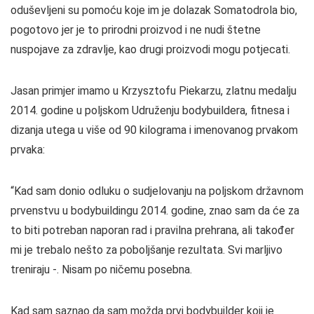
oduševljeni su pomoću koje im je dolazak Somatodrola bio,
pogotovo jer je to prirodni proizvod i ne nudi štetne
nuspojave za zdravlje, kao drugi proizvodi mogu potjecati.
Jasan primjer imamo u Krzysztofu Piekarzu, zlatnu medalju
2014. godine u poljskom Udruženju bodybuildera, fitnesa i
dizanja utega u više od 90 kilograma i imenovanog prvakom
prvaka:
“Kad sam donio odluku o sudjelovanju na poljskom državnom
prvenstvu u bodybuildingu 2014. godine, znao sam da će za
to biti potreban naporan rad i pravilna prehrana, ali također
mi je trebalo nešto za poboljšanje rezultata. Svi marljivo
treniraju -. Nisam po ničemu posebna.
Kad sam saznao da sam možda prvi bodybuilder koji je