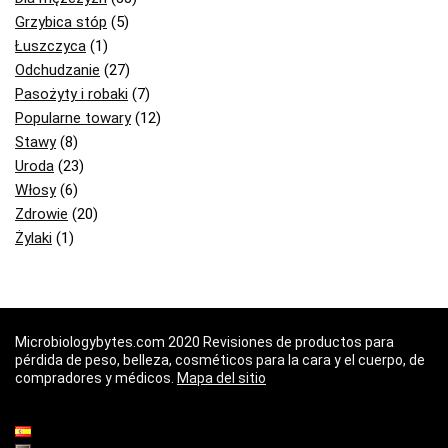
Grzybica stóp
(5)
Łuszczyca
(1)
Odchudzanie
(27)
Pasożyty i robaki
(7)
Popularne towary
(12)
Stawy
(8)
Uroda
(23)
Włosy
(6)
Zdrowie
(20)
Żylaki
(1)
Microbiologybytes.com 2020 Revisiones de productos para
pérdida de peso, belleza, cosméticos para la cara y el cuerpo, de
compradores y médicos.
Mapa del sitio