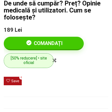
De unde să cumpăr? Preț? Opinie
medicală și utilizatori. Cum se
folosește?
189 Lei
COMANDAȚI
[50% reducere] • site
oficial
0
Save