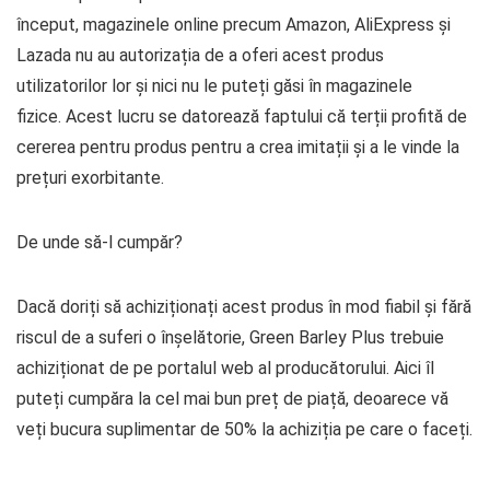
început, magazinele online precum Amazon, AliExpress și
Lazada nu au autorizația de a oferi acest produs
utilizatorilor lor și nici nu le puteți găsi în magazinele
fizice. Acest lucru se datorează faptului că terții profită de
cererea pentru produs pentru a crea imitații și a le vinde la
prețuri exorbitante.
De unde să-l cumpăr?
Dacă doriți să achiziționați acest produs în mod fiabil și fără
riscul de a suferi o înșelătorie, Green Barley Plus trebuie
achiziționat de pe portalul web al producătorului. Aici îl
puteți cumpăra la cel mai bun preț de piață, deoarece vă
veți bucura suplimentar de 50% la achiziția pe care o faceți.