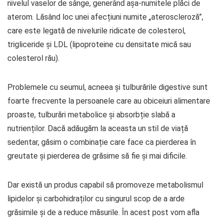
nivelul vaselor de sânge, generând așa-numitele plăci de
aterom. Lăsând loc unei afecțiuni numite „ateroscleroză”,
care este legată de nivelurile ridicate de colesterol,
trigliceride și LDL (lipoproteine ​​cu densitate mică sau
colesterol rău).
Problemele cu seumul, acneea și tulburările digestive sunt
foarte frecvente la persoanele care au obiceiuri alimentare
proaste, tulburări metabolice și absorbție slabă a
nutrienților. Dacă adăugăm la aceasta un stil de viață
sedentar, găsim o combinație care face ca pierderea în
greutate și pierderea de grăsime să fie și mai dificile.
Dar există un produs capabil să promoveze metabolismul
lipidelor și carbohidraților cu singurul scop de a arde
grăsimile și de a reduce măsurile. În acest post vom afla