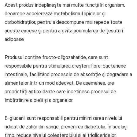
Acest produs îndeplinește mai multe funcții în organism,
deoarece accelerează metabolismul lipidelor și
carbohidraților, pentru a descompune mai repede toate
aceste excese și pentru a evita acumularea de țesuturi
adipoase.
Produsul conține fructo-oligozaharide, care sunt
responsabile pentru stimularea creșterii florei bacteriene
intestinale, facilitând procesele de absorbție și degradare a
alimentelor într-un mod adecvat. De asemenea, are
proprietăți antioxidante care încetinesc procesul de
îmbătrânire a pielii și a organelor.
Β-glucanii sunt responsabili pentru minimizarea nivelului
ridicat de zahăr din sânge, prevenirea diabetului. În același
timp, reduce nivelul colesterolului și al trigliceridelor,