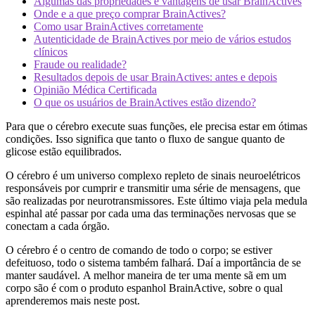
Algumas das propriedades e vantagens de usar BrainActives
Onde e a que preço comprar BrainActives?
Como usar BrainActives corretamente
Autenticidade de BrainActives por meio de vários estudos
clínicos
Fraude ou realidade?
Resultados depois de usar BrainActives: antes e depois
Opinião Médica Certificada
O que os usuários de BrainActives estão dizendo?
Para que o cérebro execute suas funções, ele precisa estar em ótimas
condições. Isso significa que tanto o fluxo de sangue quanto de
glicose estão equilibrados.
O cérebro é um universo complexo repleto de sinais neuroelétricos
responsáveis ​​por cumprir e transmitir uma série de mensagens, que
são realizadas por neurotransmissores. Este último viaja pela medula
espinhal até passar por cada uma das terminações nervosas que se
conectam a cada órgão.
O cérebro é o centro de comando de todo o corpo; se estiver
defeituoso, todo o sistema também falhará. Daí a importância de se
manter saudável. A melhor maneira de ter uma mente sã em um
corpo são é com o produto espanhol BrainActive, sobre o qual
aprenderemos mais neste post.