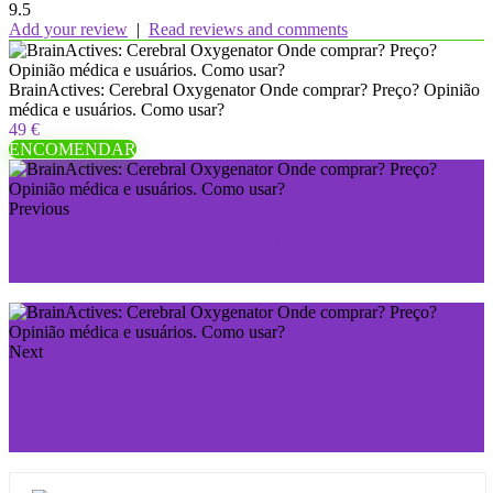
9.5
Add your review
|
Read reviews and comments
BrainActives: Cerebral Oxygenator Onde comprar? Preço? Opinião
médica e usuários. Como usar?
49 €
ENCOMENDAR
Previous
Detoxyn: um vermífugo natural Onde comprar? Preço?
Opinião médica e usuários. Como usar?
Next
Semaxin: Promove a fertilidade e virilidade masculinas.
Onde comprar? Preço? Opinião médica e usuários.
Como usar?