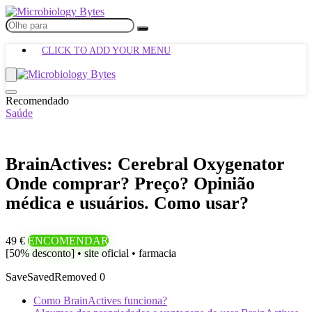
CLICK TO ADD YOUR MENU
Recomendado
Saúde
BrainActives: Cerebral Oxygenator
Onde comprar? Preço? Opinião
médica e usuários. Como usar?
49 €
ENCOMENDAR
[50% desconto] • site oficial • farmacia
Save
Saved
Removed
0
Como BrainActives funciona?