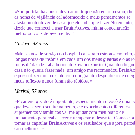
«Sou policial há anos e devo admitir que não era o mesmo, dur
as horas de vigilância caí adormecido e meus pensamentos se
afastaram do dever de casa que ele tinha que fazer No entanto,
desde que comecei a usar BrainActives, minha concentração
melhorou consideravelmente. ”
Gustavo, 43 anos
«Meus anos de serviço no hospital causaram estragos em mim, 
longas horas de insônia em cada um dos meus guardas e o as l
horas diárias de trabalho me deixavam exausto. Quando chegu
casa não queria fazer nada, um amigo me recomendou BrainAc
e posso dizer que me sinto com um grande desperdício de energ
meus reflexos nunca foram tão rápidos. »
Marisol, 57 anos
«Ficar energizado é importante, especialmente se você é uma p
que leva a sério seu treinamento, ele experimentou diferentes
suplementos vitamínicos vai me ajudar com meu plano de
treinamento para reabastecer e recuperar o desgaste. Comecei a
tomar as cápsulas BrainActives e os resultados que agora perc
são melhores. »