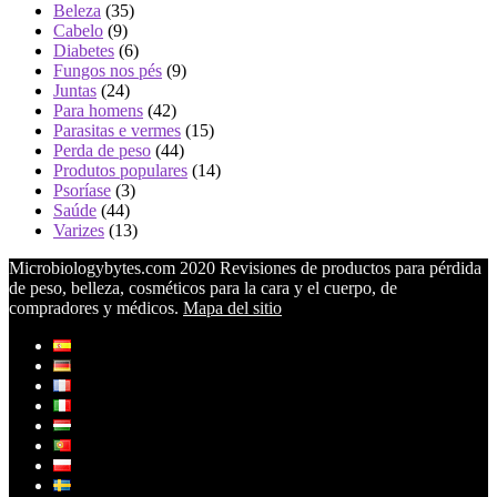
Beleza
(35)
Cabelo
(9)
Diabetes
(6)
Fungos nos pés
(9)
Juntas
(24)
Para homens
(42)
Parasitas e vermes
(15)
Perda de peso
(44)
Produtos populares
(14)
Psoríase
(3)
Saúde
(44)
Varizes
(13)
Microbiologybytes.com 2020 Revisiones de productos para pérdida
de peso, belleza, cosméticos para la cara y el cuerpo, de
compradores y médicos.
Mapa del sitio