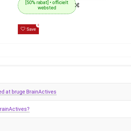
[50% rabat] • officielt
websted
0
Save
ed at bruge BrainActives
BrainActives?