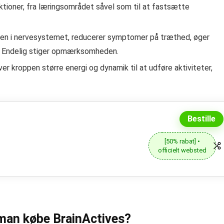
nktioner, fra læringsområdet såvel som til at fastsætte
teten i nervesystemet, reducerer symptomer på træthed, øger
v. Endelig stiger opmærksomheden.
r kroppen større energi og dynamik til at udføre aktiviteter,
Bestille
[50% rabat] •
officielt websted
l man købe BrainActives?