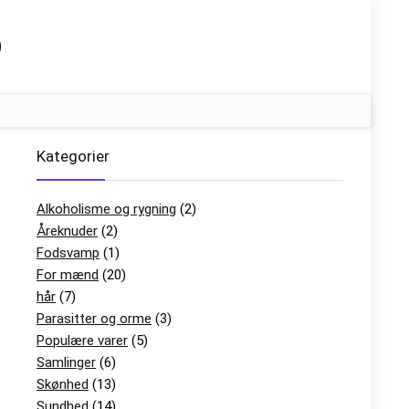
Kategorier
Alkoholisme og rygning
(2)
Åreknuder
(2)
Fodsvamp
(1)
For mænd
(20)
hår
(7)
Parasitter og orme
(3)
Populære varer
(5)
Samlinger
(6)
Skønhed
(13)
Sundhed
(14)