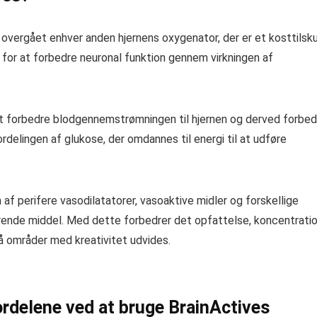
 overgået enhver anden hjernens oxygenator, der er et kosttilsk
 for at forbedre neuronal funktion gennem virkningen af ​​
 at forbedre blodgennemstrømningen til hjernen og derved forbed
elingen af ​​glukose, der omdannes til energi til at udføre
f ​​perifere vasodilatatorer, vasoaktive midler og forskellige
erende middel. Med dette forbedrer det opfattelse, koncentratio
områder med kreativitet udvides.
rdelene ved at bruge BrainActives