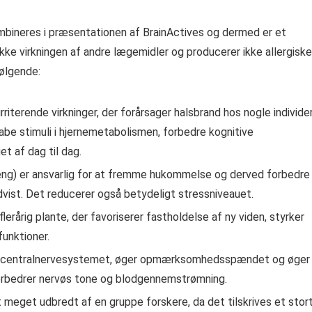
ombineres i præsentationen af ​​BrainActives og dermed er et
ikke virkningen af ​​andre lægemidler og producerer ikke allergiske
følgende:
rriterende virkninger, der forårsager halsbrand hos nogle individer
kabe stimuli i hjernemetabolismen, forbedre kognitive
t af dag til dag.
seng) er ansvarlig for at fremme hukommelse og derved forbedre
dvist. Det reducerer også betydeligt stressniveauet.
lerårig plante, der favoriserer fastholdelse af ny viden, styrker
funktioner.
g af centralnervesystemet, øger opmærksomhedsspændet og øger
orbedrer nervøs tone og blodgennemstrømning.
 meget udbredt af en gruppe forskere, da det tilskrives et stor