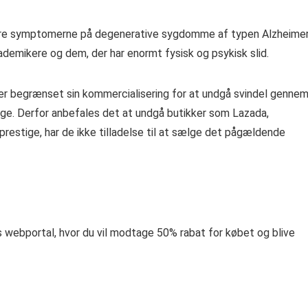
edre symptomerne på degenerative sygdomme af typen Alzheimer
kademikere og dem, der har enormt fysisk og psykisk slid.
r begrænset sin kommercialisering for at undgå svindel genne
elige. Derfor anbefales det at undgå butikker som Lazada,
prestige, har de ikke tilladelse til at sælge det pågældende
webportal, hvor du vil modtage 50% rabat for købet og blive