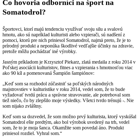
Čo hovoria odborníci na šport na
Somatodrol?
Športovci, ktorí majú tendenciu využívať svoju silu a svalovú
hmotu, ako sú napríklad kulturisti alebo vzpierači, sú nadšení z
pomoci, ktorú pre nich priniesol Somatodrol, najmä preto, že je to
prírodný produkt a neponúka škodlivé vedľajšie účinky na zdravie,
pretože môžu pochádzať iné výrobky.
Jasným príkladom je Krzysztof Piekarz, zlatá medaila z roku 2014 v
Poľskej asociácii kulturistov, fitnes a vzpierania s hmotnosťou viac
ako 90 kíl a pomenovaná Šampión šampiónov:
„Keď som sa rozhodol zúčastniť sa poľských národných
majstrovstiev v kulturistike v roku 2014, vedel som, že to bude
vyžadovať tvrdú prácu a správne stravovanie, ale potreboval som
tiež niečo, čo by zlepšilo moje výsledky. Všetci tvrdo trénujú -. Nie
som nijako zvláštny.
Keď som sa dozvedel, že som možno prvý kulturista, ktorý vyskúšal
Somatodrol ešte predtým, ako bol výrobok uvedený na trh, vedel
som, že to je moja šanca. Okamžite som povedal áno. Produkt
priniesol rozdiel. Vyhral som.“