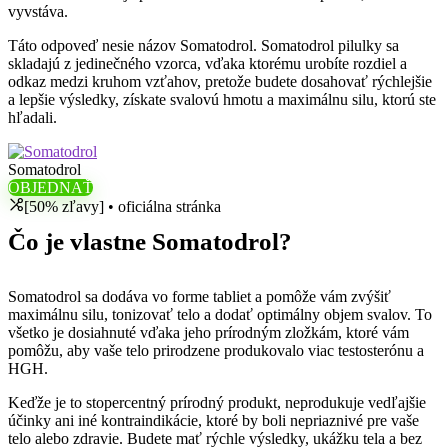
vyvstáva.
Táto odpoveď nesie názov Somatodrol. Somatodrol pilulky sa
skladajú z jedinečného vzorca, vďaka ktorému urobíte rozdiel a
odkaz medzi kruhom vzťahov, pretože budete dosahovať rýchlejšie
a lepšie výsledky, získate svalovú hmotu a maximálnu silu, ktorú ste
hľadali.
Somatodrol
OBJEDNAŤ
[50% zľavy] • oficiálna stránka
Čo je vlastne Somatodrol?
Somatodrol sa dodáva vo forme tabliet a pomôže vám zvýšiť
maximálnu silu, tonizovať telo a dodať optimálny objem svalov. To
všetko je dosiahnuté vďaka jeho prírodným zložkám, ktoré vám
pomôžu, aby vaše telo prirodzene produkovalo viac testosterónu a
HGH.
Keďže je to stopercentný prírodný produkt, neprodukuje vedľajšie
účinky ani iné kontraindikácie, ktoré by boli nepriaznivé pre vaše
telo alebo zdravie. Budete mať rýchle výsledky, ukážku tela a bez