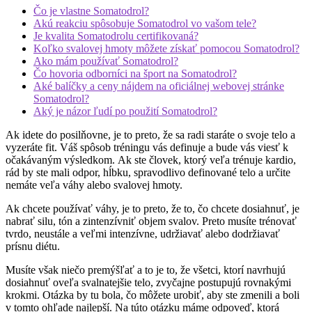
Čo je vlastne Somatodrol?
Akú reakciu spôsobuje Somatodrol vo vašom tele?
Je kvalita Somatodrolu certifikovaná?
Koľko svalovej hmoty môžete získať pomocou Somatodrol?
Ako mám používať Somatodrol?
Čo hovoria odborníci na šport na Somatodrol?
Aké balíčky a ceny nájdem na oficiálnej webovej stránke
Somatodrol?
Aký je názor ľudí po použití Somatodrol?
Ak idete do posilňovne, je to preto, že sa radi staráte o svoje telo a
vyzeráte fit. Váš spôsob tréningu vás definuje a bude vás viesť k
očakávaným výsledkom. Ak ste človek, ktorý veľa trénuje kardio,
rád by ste mali odpor, hĺbku, spravodlivo definované telo a určite
nemáte veľa váhy alebo svalovej hmoty.
Ak chcete používať váhy, je to preto, že to, čo chcete dosiahnuť, je
nabrať silu, tón a zintenzívniť objem svalov. Preto musíte trénovať
tvrdo, neustále a veľmi intenzívne, udržiavať alebo dodržiavať
prísnu diétu.
Musíte však niečo premýšľať a to je to, že všetci, ktorí navrhujú
dosiahnuť oveľa svalnatejšie telo, zvyčajne postupujú rovnakými
krokmi. Otázka by tu bola, čo môžete urobiť, aby ste zmenili a boli
v tomto ohľade najlepší. Na túto otázku máme odpoveď, ktorá