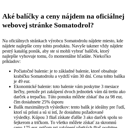
Aké balíčky a ceny nájdem na oficiálnej
webovej stránke Somatodrol?
Na oficiálnych stránkach výrobcu Somatodrolu nájdete miesto, kde
nájdete najlepšie ceny tohto produktu. Navyše takmer vždy nájdete
pestrý katalóg ponúk, aby ste si mohli vybrať balíček, ktorý
najlepšie vyhovuje tomu, čo momentálne hľadáte. Niekoľko
príkladov:
Počiatočné balenie: je to základné balenie, ktoré obsahuje
krabičku Somatodrolu a vydrží vám 30 dní. Cena tohto balíka
je 49 eur.
Ekonomické balenie: toto balenie vám poskytne 3 mesiace
liečby, pretože pri zakúpení dvoch jednotiek vám dá tretiu ako
darček a trepačku. Túto ponuku môžete získať iba za 98 eur,
čím dosiahnete 25% úsporu
Balík maximálnych výsledkov: tento balík je ideálny pre ľudí,
ktorí sú prísni a sú si istí, že dosiahnu požadované
výsledky. Kúpou 3 fliaš získate ďalšie 3 ako darček spolu so
šejkerom a tričkom. To všetko môžete získať za skromnú
cenu 175 eur, pričom pri zakúpení všetkých fliaš osobitne