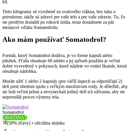
kíl.
Tieto kilogramy sú vyrobené zo svalového vlákna, bez tuku a
prirodzene, takže sú zdravé pre vaše telo a pre vaše zdravie. To, čo
ste predtým dosiahli po rokoch úsilia, teraz dosiahnete za pár
mesiacov vďaka Somatodrolu.
Ako mám používať Somatodrol?
Formát, ktorý Somatodrol dodáva, je vo forme kapsúl alebo
piluliek. Fľaša obsahuje 60 tabliet a jej spôsob použitia je veľmi
dobre vysvetlený v pokynoch, ktoré nájdete vo vnútri škatule, ktorá
obsahuje nádobku.
Musíte užiť 1 alebo 2 kapsuly (pre väčší úspech sa odporúčajú 2)
deň pred obedom spolu s veľkým množstvom vody. Je dôležité, aby
ste boli veľmi prísni a nevynechali jediný deň ich užívania, aby ste
neprerušili proces výmeny tela.
Somatodrol
OBJEDNAŤ
[50% zľavy] • oficiálna stránka