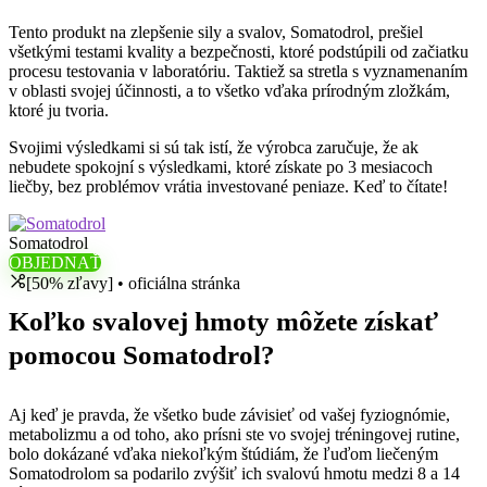
Tento produkt na zlepšenie sily a svalov, Somatodrol, prešiel
všetkými testami kvality a bezpečnosti, ktoré podstúpili od začiatku
procesu testovania v laboratóriu. Taktiež sa stretla s vyznamenaním
v oblasti svojej účinnosti, a to všetko vďaka prírodným zložkám,
ktoré ju tvoria.
Svojimi výsledkami si sú tak istí, že výrobca zaručuje, že ak
nebudete spokojní s výsledkami, ktoré získate po 3 mesiacoch
liečby, bez problémov vrátia investované peniaze. Keď to čítate!
Somatodrol
OBJEDNAŤ
[50% zľavy] • oficiálna stránka
Koľko svalovej hmoty môžete získať
pomocou Somatodrol?
Aj keď je pravda, že všetko bude závisieť od vašej fyziognómie,
metabolizmu a od toho, ako prísni ste vo svojej tréningovej rutine,
bolo dokázané vďaka niekoľkým štúdiám, že ľuďom liečeným
Somatodrolom sa podarilo zvýšiť ich svalovú hmotu medzi 8 a 14