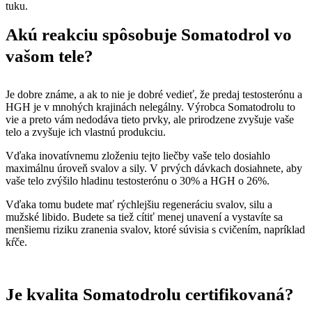
tuku.
Akú reakciu spôsobuje Somatodrol vo
vašom tele?
Je dobre známe, a ak to nie je dobré vedieť, že predaj testosterónu a
HGH je v mnohých krajinách nelegálny. Výrobca Somatodrolu to
vie a preto vám nedodáva tieto prvky, ale prirodzene zvyšuje vaše
telo a zvyšuje ich vlastnú produkciu.
Vďaka inovatívnemu zloženiu tejto liečby vaše telo dosiahlo
maximálnu úroveň svalov a sily. V prvých dávkach dosiahnete, aby
vaše telo zvýšilo hladinu testosterónu o 30% a HGH o 26%.
Vďaka tomu budete mať rýchlejšiu regeneráciu svalov, silu a
mužské libido. Budete sa tiež cítiť menej unavení a vystavíte sa
menšiemu riziku zranenia svalov, ktoré súvisia s cvičením, napríklad
kŕče.
Je kvalita Somatodrolu certifikovaná?