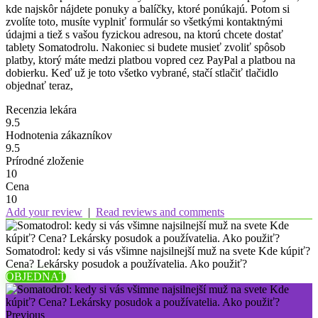
kde najskôr nájdete ponuky a balíčky, ktoré ponúkajú. Potom si
zvolíte toto, musíte vyplniť formulár so všetkými kontaktnými
údajmi a tiež s vašou fyzickou adresou, na ktorú chcete dostať
tablety Somatodrolu. Nakoniec si budete musieť zvoliť spôsob
platby, ktorý máte medzi platbou vopred cez PayPal a platbou na
dobierku. Keď už je toto všetko vybrané, stačí stlačiť tlačidlo
objednať teraz,
Recenzia lekára
9.5
Hodnotenia zákazníkov
9.5
Prírodné zloženie
10
Cena
10
Add your review
|
Read reviews and comments
Somatodrol: kedy si vás všimne najsilnejší muž na svete Kde kúpiť?
Cena? Lekársky posudok a používatelia. Ako použiť?
OBJEDNAŤ
Previous