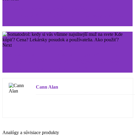
ImpreSkin: kedy bude vaša pokožka omladená po
mnoho rokov Kde kúpiť? Cena? Lekársky posudok a
používatelia. Ako použiť?
Next
Miralash: vaše mihalnice spôsobia „wow“ efekt na
ľudí, ktorí vás vidia. Kde kúpiť? Cena? Lekársky
posudok a používatelia. Ako použiť?
Cann Alan
Analógy a súvisiace produkty