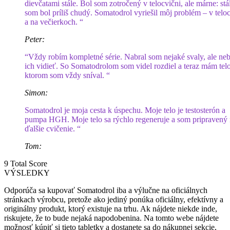
dievčatami stále. Bol som zotročený v telocvični, ale márne: stá
som bol príliš chudý. Somatodrol vyriešil môj problém – v telo
a na večierkoch. “
Peter:
“Vždy robím kompletné série. Nabral som nejaké svaly, ale ne
ich vidieť. So Somatodrolom som videl rozdiel a teraz mám telo
ktorom som vždy sníval. “
Simon:
Somatodrol je moja cesta k úspechu. Moje telo je testosterón a
pumpa HGH. Moje telo sa rýchlo regeneruje a som pripravený
ďalšie cvičenie. “
Tom:
9
Total Score
VÝSLEDKY
Odporúča sa kupovať Somatodrol iba a výlučne na oficiálnych
stránkach výrobcu, pretože ako jediný ponúka oficiálny, efektívny a
originálny produkt, ktorý existuje na trhu. Ak nájdete niekde inde,
riskujete, že to bude nejaká napodobenina. Na tomto webe nájdete
možnosť kúpiť si tieto tabletky a dostanete sa do nákupnej sekcie,