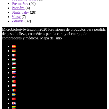
Pre mužov
(40)
Psoriáza
(4)
Strata váhy
(28)
Vlasy
(7)
Zdravie
(32)
Microbiologybytes.com 2020 Revisiones de productos para pérdida
de peso, belleza, cosméticos para la cara y el cuerpo, de
compradores y médicos.
Mapa del sitio