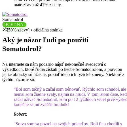
máte zľavu až 47% z ceny.
Somatodrol
OBJEDNAŤ
[50% zľavy] • oficiálna stránka
Aký je názor ľudí po použití
Somatodrol?
Na internete sa nám podarilo nájsť nekonečné svedectvá o
výsledkoch, ktoré ľudia získali po liečbe Somatodrolom, a pravdou
je, že obrázky sú úžasné, pokiaľ ide o ich fyzické zmeny. Niektoré z
týchto názorov sú:
“Bol som tučný a začal som trénovať. Rýchlo som schudol, ale
nemal som žiadne svaly, najmä na hrudi. V tom istom čase, ke
začal užívať Somatodrol, som po 12 týždňoch videl prvé výsle
konečne sa mi zväčšil hrudník!
Robert:
“Sotva som sa pozrel na svojich priateľov. Boli fit a chodili s