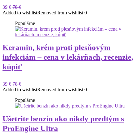
39 €
78 €
Added to wishlist
Removed from wishlist
0
Populárne
Keramin, krém proti plesňovým
infekciám – cena v lekárňach, recenzie,
kúpiť
39 €
78 €
Added to wishlist
Removed from wishlist
0
Populárne
Ušetrite benzín ako nikdy predtým s
ProEngine Ultra