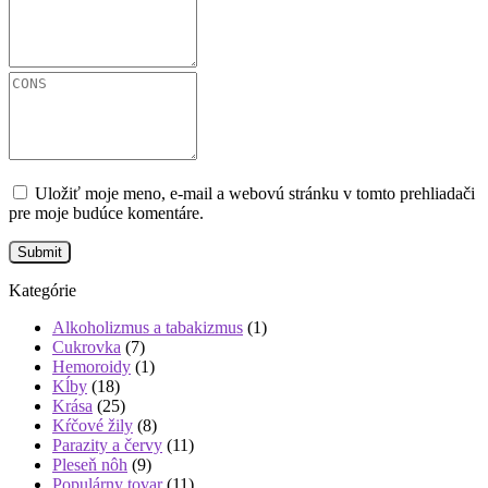
Uložiť moje meno, e-mail a webovú stránku v tomto prehliadači
pre moje budúce komentáre.
Kategórie
Alkoholizmus a tabakizmus
(1)
Cukrovka
(7)
Hemoroidy
(1)
Kĺby
(18)
Krása
(25)
Kŕčové žily
(8)
Parazity a červy
(11)
Pleseň nôh
(9)
Populárny tovar
(11)