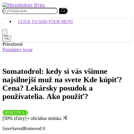
CLICK TO ADD YOUR MENU
Prirodzené
Populárny tovar
Somatodrol: kedy si vás všimne
najsilnejší muž na svete Kde kúpiť?
Cena? Lekársky posudok a
používatelia. Ako použiť?
OBJEDNAŤ
[50% zľavy] • oficiálna stránka
Save
Saved
Removed
0