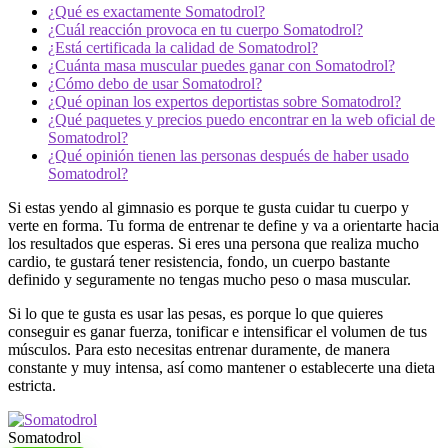
¿Qué es exactamente Somatodrol?
¿Cuál reacción provoca en tu cuerpo Somatodrol?
¿Está certificada la calidad de Somatodrol?
¿Cuánta masa muscular puedes ganar con Somatodrol?
¿Cómo debo de usar Somatodrol?
¿Qué opinan los expertos deportistas sobre Somatodrol?
¿Qué paquetes y precios puedo encontrar en la web oficial de
Somatodrol?
¿Qué opinión tienen las personas después de haber usado
Somatodrol?
Si estas yendo al gimnasio es porque te gusta cuidar tu cuerpo y
verte en forma. Tu forma de entrenar te define y va a orientarte hacia
los resultados que esperas. Si eres una persona que realiza mucho
cardio, te gustará tener resistencia, fondo, un cuerpo bastante
definido y seguramente no tengas mucho peso o masa muscular.
Si lo que te gusta es usar las pesas, es porque lo que quieres
conseguir es ganar fuerza, tonificar e intensificar el volumen de tus
músculos. Para esto necesitas entrenar duramente, de manera
constante y muy intensa, así como mantener o establecerte una dieta
estricta.
Somatodrol